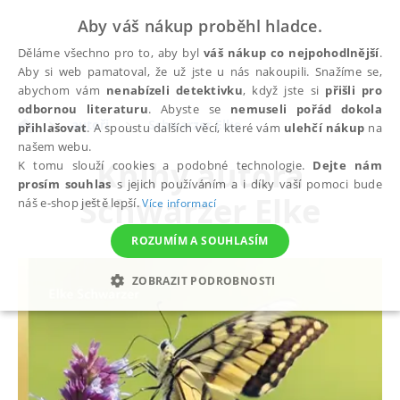
Aby váš nákup proběhl hladce.
Děláme všechno pro to, aby byl
váš nákup co nejpohodlnější
.
Aby si web pamatoval, že už jste u nás nakoupili. Snažíme se,
abychom vám
nenabízeli detektivku
, když jste si
přišli pro
odbornou literaturu
. Abyste se
nemuseli pořád dokola
autoři
Schwarzer Elke
přihlašovat
. A spoustu dalších věcí, které vám
ulehčí nákup
na
našem webu.
Knihy autora
K tomu slouží cookies a podobné technologie.
Dejte nám
prosím souhlas
s jejich používáním a i díky vaší pomoci bude
Schwarzer Elke
náš e-shop ještě lepší.
Více informací
ROZUMÍM A SOUHLASÍM
ZOBRAZIT PODROBNOSTI
NEZBYTNÉ
ANALYTICKÉ
MARKETINGOVÉ
FUNKČNÍ
NEZAŘAZENÉ SOUBORY