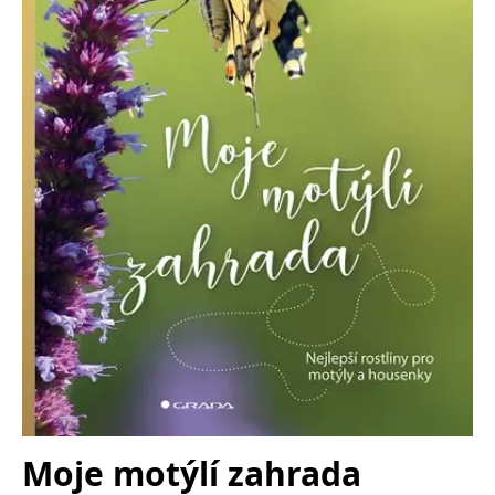
Nezbytné
Analytické
Marketingové
Funkční
Nezařazené soubory
Nezbytně nutné soubory cookie umožňují základní funkce webových
stránek, jako je přihlášení uživatele a správa účtu. Webové stránky nelze
bez nezbytně nutných souborů cookie správně používat.
Provider /
Název
Vyprší
Popis
Doména
CookieScriptConsent
1 měsíc
Tento soubor
CookieScript
cookie
www.grada.cz
používá
služba
Cookie-
Script.com k
zapamatování
předvoleb
souhlasu se
soubory
cookie
návštěvníků.
Je nutné, aby
banner
cookie
Cookie-
Moje motýlí zahrada
Script.com
fungoval