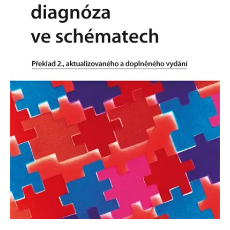
Nezbytné
Analytické
Marketingové
Funkční
Nezařazené soubory
Nezbytně nutné soubory cookie umožňují základní funkce webových
stránek, jako je přihlášení uživatele a správa účtu. Webové stránky nelze
bez nezbytně nutných souborů cookie správně používat.
Provider /
Název
Vyprší
Popis
Doména
CookieScriptConsent
1 měsíc
Tento soubor
CookieScript
cookie
www.grada.cz
používá
služba
Cookie-
Script.com k
zapamatování
předvoleb
souhlasu se
soubory
cookie
návštěvníků.
Je nutné, aby
banner
cookie
Cookie-
Script.com
fungoval