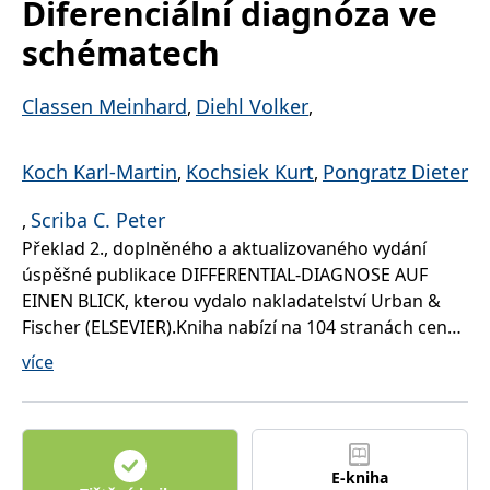
Diferenciální diagnóza ve
správně.
PHPSESSID
Zavřením
Cookie
schématech
PHP.net
prohlížeče
generovaný
www.bambook.cz
aplikacemi
založenými
na jazyce
Classen Meinhard
Diehl Volker
,
,
PHP. Toto je
univerzální
identifikátor
používaný k
Koch Karl-Martin
Kochsiek Kurt
Pongratz Dieter
,
,
udržování
proměnných
relací
Scriba C. Peter
,
uživatelů.
Obvykle se
Překlad 2., doplněného a aktualizovaného vydání
jedná o
náhodně
úspěšné publikace DIFFERENTIAL-DIAGNOSE AUF
vygenerované
EINEN BLICK, kterou vydalo nakladatelství Urban &
číslo, jeho
použití může
Fischer (ELSEVIER).Kniha nabízí na 104 stranách cenné
být specifické
pro daný
diagnostické informace v podobě barevných
více
web, ale
dobrým
schémat, diagramů, tabulek a algoritmů, které má
příkladem je
mít téměř každý lékař, medik, nebo dokonce
udržování
přihlášeného
zdravotní sestra stále po ruce. V publikaci najdete
stavu
uživatele mezi
stručné návody, jak postupovat v situacích, jako je
stránkami.
E-kniha
např. ascites, horečka, krvácení apod.Publikace vede