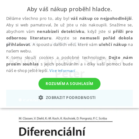
Aby váš nákup proběhl hladce.
Děláme všechno pro to, aby byl
váš nákup co nejpohodlnější
.
Aby si web pamatoval, že už jste u nás nakoupili. Snažíme se,
abychom vám
nenabízeli detektivku
, když jste si
přišli pro
odbornou literaturu
. Abyste se
nemuseli pořád dokola
autoři
Scriba C. Peter
přihlašovat
. A spoustu dalších věcí, které vám
ulehčí nákup
na
našem webu.
Knihy autora
Scriba C.
K tomu slouží cookies a podobné technologie.
Dejte nám
prosím souhlas
s jejich používáním a i díky vaší pomoci bude
Peter
náš e-shop ještě lepší.
Více informací
ROZUMÍM A SOUHLASÍM
ZOBRAZIT PODROBNOSTI
NEZBYTNÉ
ANALYTICKÉ
MARKETINGOVÉ
FUNKČNÍ
NEZAŘAZENÉ SOUBORY