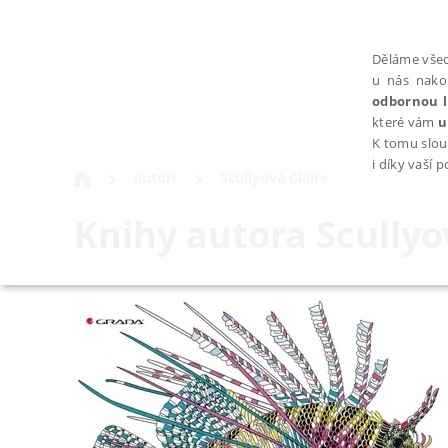
Děláme všec
u nás nako
odbornou l
které vám
u
K tomu slou
i díky vaší 
autoři
Scullyová Claire
Knihy autora
Scullyo
NEZBYTNÉ
Nezbytně nutné soubory cookie umožňují základní funkce webovýc
Provider /