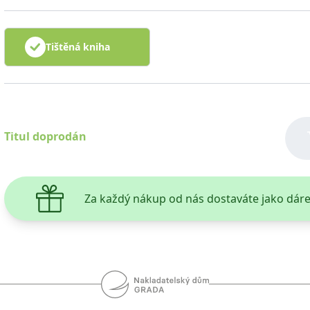
Tištěná kniha
Titul doprodán
Za každý nákup od nás dostaváte jako dár