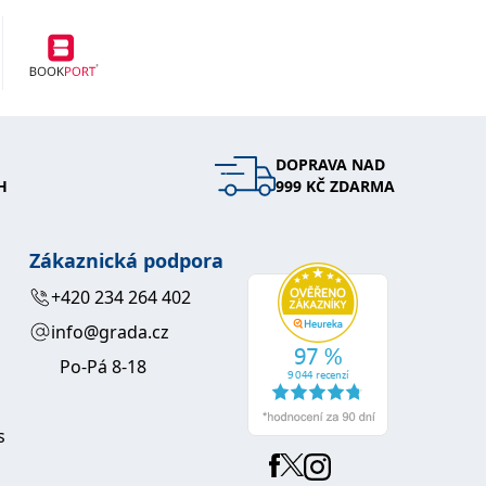
DOPRAVA NAD
H
999 KČ ZDARMA
Zákaznická podpora
+420 234 264 402
info@grada.cz
Po-Pá 8-18
s