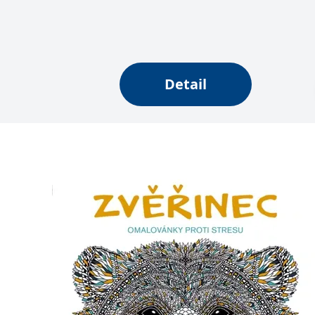
web.
Corporation
.grada.cz
MUID
1 rok
Tento soubor cook
Microsoft
synchronizuje s
Corporation
.clarity.ms
Detail
sid
.seznam.cz
1 měsíc
Toto je velmi bě
_gcl_au
3 měsíce
Tento soubor co
Google LLC
uživatel mohl v
.grada.cz
MR
7 dní
Toto je soubor c
Microsoft
Corporation
.c.bing.com
_uetvid
1 rok
Toto je soubor c
Microsoft
náš web.
Corporation
.grada.cz
test_cookie
15 minut
Tento soubor coo
Google LLC
.doubleclick.net
IDE
1 rok
Tento soubor co
Google LLC
uživatel mohl v
.doubleclick.net
uid
.adform.net
2 měsíce
Tento soubor co
analýze a hlášení