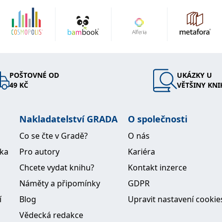
POŠTOVNÉ OD
UKÁZKY U
49 KČ
VĚTŠINY KNI
Nakladatelství GRADA
O společnosti
Co se čte v Gradě?
O nás
ika
Pro autory
Kariéra
Chcete vydat knihu?
Kontakt inzerce
Náměty a připomínky
GDPR
í
Blog
Upravit nastavení cookie
Vědecká redakce