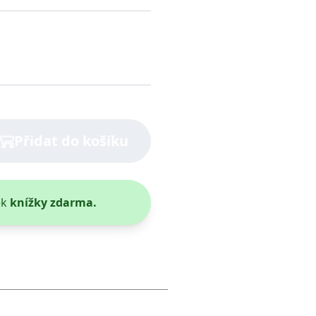
Přidat do košíku
ek
knížky zdarma.