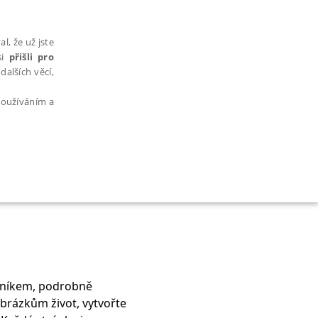
l, že už jste
si
přišli pro
dalších věcí,
 používáním a
AŘAZENÉ SOUBORY
tníkem, podrobně
bytně nutných souborů cookie správně používat.
rázkům život, vytvořte