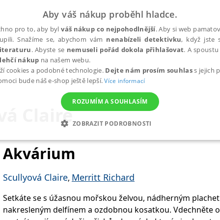
Aby váš nákup proběhl hladce.
hno pro to, aby byl
váš nákup co nejpohodlnější
. Aby si web pamatova
upili. Snažíme se, abychom vám
nenabízeli detektivku
, když jste 
iteraturu
. Abyste se
nemuseli pořád dokola přihlašovat
. A spoustu 
lehčí nákup
na našem webu.
ží cookies a podobné technologie.
Dejte nám prosím souhlas
s jejich
pomoci bude náš e-shop ještě lepší.
Více informací
ROZUMÍM A SOUHLASÍM
vá Claire
ZOBRAZIT PODROBNOSTI
ANALYTICKÉ
MARKETINGOVÉ
FUNKČNÍ
NEZ
Akvárium
Scullyová Claire
Merritt Richard
,
Nezbytné
Analytické
Marketingové
Funkční
Nezařazené soubory
Setkáte se s úžasnou mořskou želvou, nádherným plache
h stránek, jako je přihlášení uživatele a správa účtu. Webové stránky nelze bez nez
nakresleným delfínem a ozdobnou kosatkou. Vdechněte ob