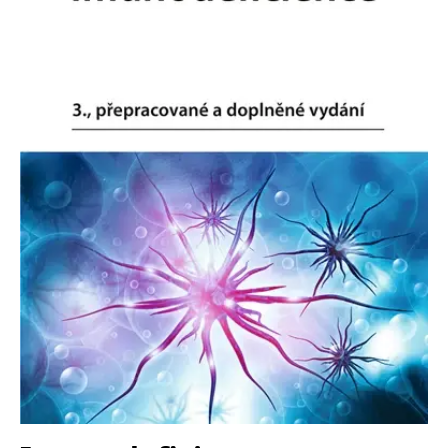
Nezbytné
Analytické
Marketingové
Funkční
Nezařazené soubory
Nezbytně nutné soubory cookie umožňují základní funkce webových
stránek, jako je přihlášení uživatele a správa účtu. Webové stránky nelze
bez nezbytně nutných souborů cookie správně používat.
Provider /
Název
Vyprší
Popis
Doména
CookieScriptConsent
1 měsíc
Tento soubor
CookieScript
cookie
www.grada.cz
používá
služba
Cookie-
Script.com k
zapamatování
předvoleb
souhlasu se
soubory
cookie
návštěvníků.
Je nutné, aby
banner
cookie
Cookie-
Script.com
fungoval