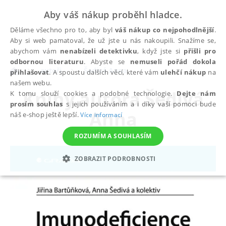
Aby váš nákup proběhl hladce.
Děláme všechno pro to, aby byl
váš nákup co nejpohodlnější
.
Aby si web pamatoval, že už jste u nás nakoupili. Snažíme se,
abychom vám
nenabízeli detektivku
, když jste si
přišli pro
odbornou literaturu
. Abyste se
nemuseli pořád dokola
autoři
Šedivá Anna
přihlašovat
. A spoustu dalších věcí, které vám
ulehčí nákup
na
našem webu.
Knihy autora
Šedivá
K tomu slouží cookies a podobné technologie.
Dejte nám
prosím souhlas
s jejich používáním a i díky vaší pomoci bude
Anna
náš e-shop ještě lepší.
Více informací
ROZUMÍM A SOUHLASÍM
ZOBRAZIT PODROBNOSTI
NEZBYTNÉ
ANALYTICKÉ
MARKETINGOVÉ
FUNKČNÍ
NEZAŘAZENÉ SOUBORY