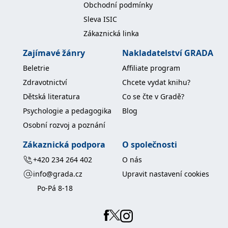
Obchodní podmínky
koncový uživatel používá
webové stránky a
Sleva ISIC
jakoukoli reklamu,
kterou koncový uživatel
Zákaznická linka
mohl vidět před
návštěvou uvedeného
webu.
Zajímavé žánry
Nakladatelství GRADA
MR
7 dní
Toto je soubor cookie
Microsoft
Beletrie
Affiliate program
první strany společnosti
Corporation
Microsoft MSN, který
.c.bing.com
Zdravotnictví
Chcete vydat knihu?
používáme k měření
používání webu pro
Dětská literatura
Co se čte v Gradě?
interní analýzu.
Psychologie a pedagogika
Blog
_uetvid
1 rok
Toto je soubor cookie
Microsoft
využívaný společností
Corporation
Osobní rozvoj a poznání
Microsoft Bing Ads a je
.grada.cz
sledovacím souborem
cookie. Umožňuje nám
Zákaznická podpora
O společnosti
komunikovat s
uživatelem, který již dříve
+420 234 264 402
O nás
navštívil náš web.
info@grada.cz
Upravit nastavení cookies
test_cookie
15 minut
Tento soubor cookie
Google LLC
nastavuje společnost
.doubleclick.net
Po-Pá 8-18
DoubleClick (kterou
vlastní společnost
Google), aby zjistila, zda
prohlížeč návštěvníka
webu podporuje
soubory cookie.