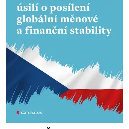
Nezbytné
Analytické
Marketingové
Funkční
Nezařazené soubory
Nezbytně nutné soubory cookie umožňují základní funkce webových
stránek, jako je přihlášení uživatele a správa účtu. Webové stránky nelze
bez nezbytně nutných souborů cookie správně používat.
Provider /
Název
Vyprší
Popis
Doména
CookieScriptConsent
1 měsíc
Tento soubor
CookieScript
cookie
www.grada.cz
používá
služba
Cookie-
Script.com k
zapamatování
předvoleb
souhlasu se
soubory
cookie
návštěvníků.
Je nutné, aby
banner
cookie
Cookie-
Script.com
fungoval