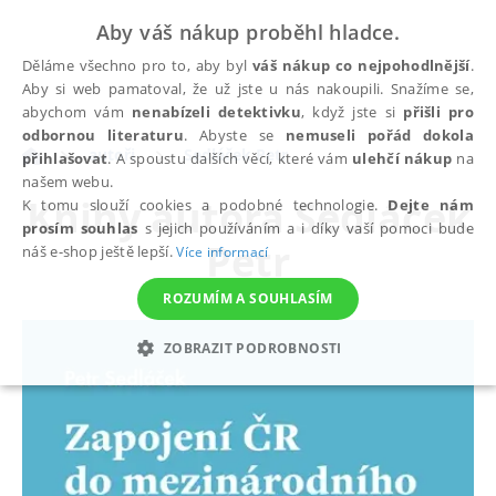
Aby váš nákup proběhl hladce.
Děláme všechno pro to, aby byl
váš nákup co nejpohodlnější
.
Aby si web pamatoval, že už jste u nás nakoupili. Snažíme se,
abychom vám
nenabízeli detektivku
, když jste si
přišli pro
odbornou literaturu
. Abyste se
nemuseli pořád dokola
autoři
Sedláček Petr
přihlašovat
. A spoustu dalších věcí, které vám
ulehčí nákup
na
našem webu.
Knihy autora
Sedláček
K tomu slouží cookies a podobné technologie.
Dejte nám
prosím souhlas
s jejich používáním a i díky vaší pomoci bude
Petr
náš e-shop ještě lepší.
Více informací
ROZUMÍM A SOUHLASÍM
ZOBRAZIT PODROBNOSTI
NEZBYTNÉ
ANALYTICKÉ
MARKETINGOVÉ
FUNKČNÍ
NEZAŘAZENÉ SOUBORY