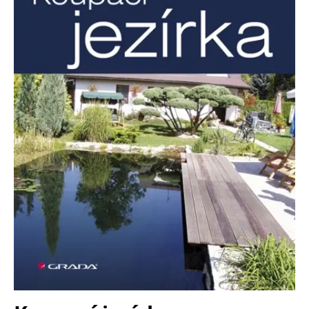
Nezbytné
Analytické
Marketingové
Funkční
Nezařazené soubory
Nezbytně nutné soubory cookie umožňují základní funkce webových
stránek, jako je přihlášení uživatele a správa účtu. Webové stránky nelze
bez nezbytně nutných souborů cookie správně používat.
Provider /
Název
Vyprší
Popis
Doména
CookieScriptConsent
1 měsíc
Tento soubor
CookieScript
cookie
www.grada.cz
používá
služba
Cookie-
Script.com k
zapamatování
předvoleb
souhlasu se
soubory
cookie
návštěvníků.
Je nutné, aby
banner
cookie
Cookie-
Script.com
fungoval