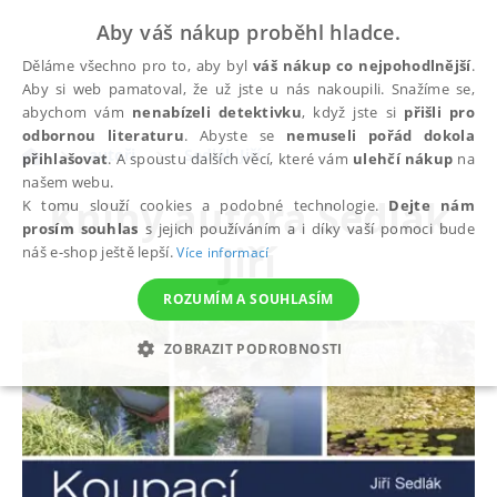
Aby váš nákup proběhl hladce.
Děláme všechno pro to, aby byl
váš nákup co nejpohodlnější
.
Aby si web pamatoval, že už jste u nás nakoupili. Snažíme se,
abychom vám
nenabízeli detektivku
, když jste si
přišli pro
odbornou literaturu
. Abyste se
nemuseli pořád dokola
autoři
Sedlák Jiří
přihlašovat
. A spoustu dalších věcí, které vám
ulehčí nákup
na
našem webu.
Knihy autora
Sedlák
K tomu slouží cookies a podobné technologie.
Dejte nám
prosím souhlas
s jejich používáním a i díky vaší pomoci bude
Jiří
náš e-shop ještě lepší.
Více informací
ROZUMÍM A SOUHLASÍM
ZOBRAZIT PODROBNOSTI
NEZBYTNÉ
ANALYTICKÉ
MARKETINGOVÉ
FUNKČNÍ
NEZAŘAZENÉ SOUBORY