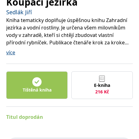
Koupací jezírka
správně.
Sedlák Jiří
PHPSESSID
Zavřením
Cookie
PHP.net
prohlížeče
generovaný
www.bambook.cz
Kniha tematicky doplňuje úspěšnou knihu Zahradní
aplikacemi
založenými
jezírka a vodní rostliny. Je určena všem milovníkům
na jazyce
PHP. Toto je
vody v zahradě, kteří si chtějí zbudovat vlastní
univerzální
identifikátor
přírodní rybníček. Publikace čtenáře krok za krokem
používaný k
provází problematikou plánování, výstavby, osazování
udržování
více
proměnných
a udržování koupacích jezírek. Součástí knihy je i
relací
uživatelů.
návrh osazovacího plánu, přehled vodních rostlin,
Obvykle se
vzor smlouvy, orientační rozpočet atd.
jedná o
náhodně
vygenerované
E-kniha
číslo, jeho
použití může
Tištěná kniha
216
Kč
být specifické
pro daný
web, ale
dobrým
příkladem je
udržování
Titul doprodán
přihlášeného
stavu
uživatele mezi
stránkami.