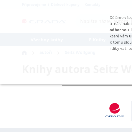
Připravujeme
Dárkové kupony
Kontakty
Děláme všec
u nás nako
odbornou l
které vám
u
Všechny knihy
E-Knihy
K tomu slou
i díky vaší 
autoři
Seitz Wolfgang
Knihy autora
Seitz 
NEZBYTNÉ
Nezbytně nutné soubory cookie umožňují základní funkce webovýc
Provider /