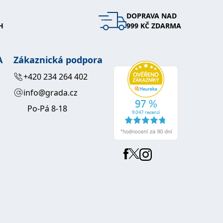
DOPRAVA NAD
 se soubory cookie návštěvníků. Je nutné, aby banner cookie
H
999 KČ ZDARMA
používaný k udržování proměnných relací uživatelů. Obvykle se
obrým příkladem je udržování přihlášeného stavu uživatele
A
Zákaznická podpora
y bylo možné podávat platné zprávy o používání jejich
+420 234 264 402
info@grada.cz
u.
Po-Pá 8-18
Vyprší
Popis
ění správného vzhledu dialogových oken.
1 rok
### Luigisbox???
avštívenou stránku a slouží k počítání a sledování zobrazení
jazyků a zemí
1 rok
u na sociálních médiích. Může také shromažďovat informace o
avštívené stránky.