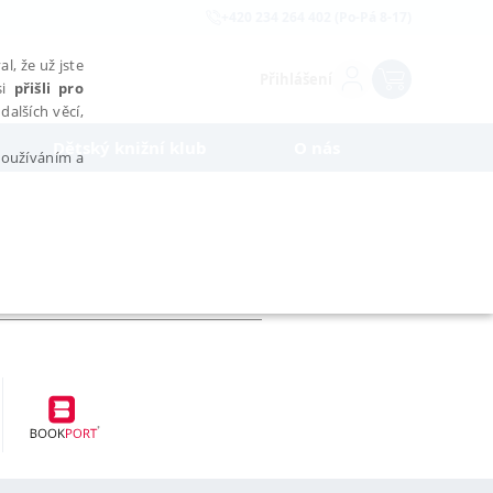
+420 234 264 402 (Po-Pá 8-17)
l, že už jste
Přihlášení
si
přišli pro
dalších věcí,
Dětský knižní klub
O nás
 používáním a
AŘAZENÉ SOUBORY
bytně nutných souborů cookie správně používat.