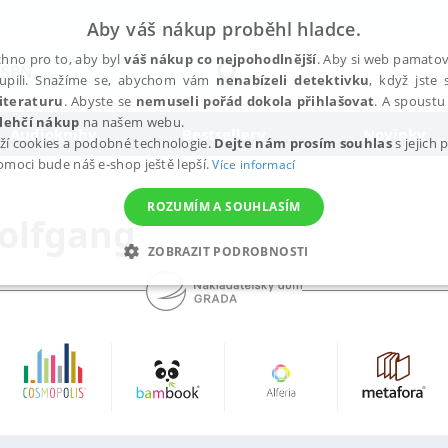
Aby váš nákup proběhl hladce.
hno pro to, aby byl
váš nákup co nejpohodlnější
. Aby si web pamatova
upili. Snažíme se, abychom vám
nenabízeli detektivku
, když jste 
iteraturu
. Abyste se
nemuseli pořád dokola přihlašovat
. A spoustu 
lehčí nákup
na našem webu.
Audioknihy
Bestsellery
Novinky
ží cookies a podobné technologie.
Dejte nám prosím souhlas
s jejich
pomoci bude náš e-shop ještě lepší.
Více informací
ROZUMÍM A SOUHLASÍM
Wolfgang
ZOBRAZIT PODROBNOSTI
ANALYTICKÉ
MARKETINGOVÉ
FUNKČNÍ
NEZ
Nezbytné
Analytické
Marketingové
Funkční
Nezařazené soubory
h stránek, jako je přihlášení uživatele a správa účtu. Webové stránky nelze bez nez