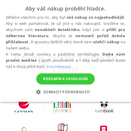
Aby váš nákup proběhl hladce.
Děláme všechno pro to, aby byl
váš nákup co nejpohodlnější
.
Aby si web pamatoval, že už jste u nás nakoupili. Snažíme se,
abychom vám
nenabízeli detektivku
, když jste si
přišli pro
odbornou literaturu
. Abyste se
nemuseli pořád dokola
autoři
Ševčík Libor
přihlašovat
. A spoustu dalších věcí, které vám
ulehčí nákup
na
našem webu.
Knihy autora
Ševčík
K tomu slouží cookies a podobné technologie.
Dejte nám
prosím souhlas
s jejich používáním a i díky vaší pomoci bude
Libor
náš e-shop ještě lepší.
Více informací
ROZUMÍM A SOUHLASÍM
ZOBRAZIT PODROBNOSTI
NEZBYTNÉ
ANALYTICKÉ
MARKETINGOVÉ
FUNKČNÍ
NEZAŘAZENÉ SOUBORY