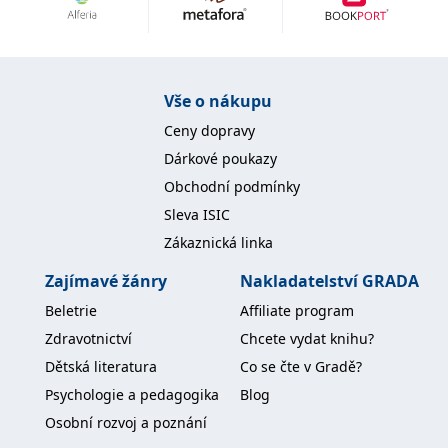
Nezbytné
Analytické
Marketingové
Funkční
Nezařazené soubory
Nezbytně nutné soubory cookie umožňují základní funkce webových
Vše o nákupu
stránek, jako je přihlášení uživatele a správa účtu. Webové stránky nelze
bez nezbytně nutných souborů cookie správně používat.
Ceny dopravy
Provider /
Dárkové poukazy
Název
Vyprší
Popis
Doména
Obchodní podmínky
CookieScriptConsent
1 měsíc
Tento soubor
CookieScript
Sleva ISIC
cookie
www.grada.cz
používá
Zákaznická linka
služba
Cookie-
Script.com k
Zajímavé žánry
Nakladatelství GRADA
zapamatování
předvoleb
Beletrie
Affiliate program
souhlasu se
soubory
Zdravotnictví
Chcete vydat knihu?
cookie
návštěvníků.
Dětská literatura
Co se čte v Gradě?
Je nutné, aby
banner
Psychologie a pedagogika
Blog
cookie
Cookie-
Osobní rozvoj a poznání
Script.com
fungoval