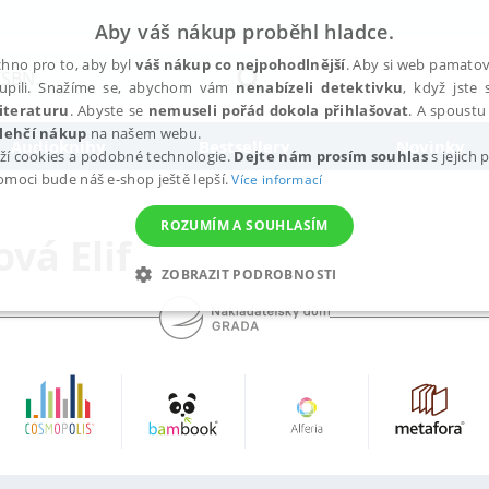
Aby váš nákup proběhl hladce.
hno pro to, aby byl
váš nákup co nejpohodlnější
. Aby si web pamatova
upili. Snažíme se, abychom vám
nenabízeli detektivku
, když jste 
iteraturu
. Abyste se
nemuseli pořád dokola přihlašovat
. A spoustu 
lehčí nákup
na našem webu.
Audioknihy
Bestsellery
Novinky
ží cookies a podobné technologie.
Dejte nám prosím souhlas
s jejich
pomoci bude náš e-shop ještě lepší.
Více informací
ROZUMÍM A SOUHLASÍM
vá Elif
ZOBRAZIT PODROBNOSTI
ANALYTICKÉ
MARKETINGOVÉ
FUNKČNÍ
NEZ
Nezbytné
Analytické
Marketingové
Funkční
Nezařazené soubory
h stránek, jako je přihlášení uživatele a správa účtu. Webové stránky nelze bez nez