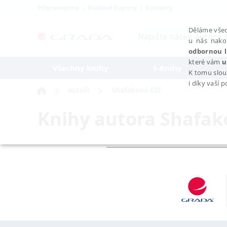
Připravujeme
Dárkové kupony
Kontakty
Děláme všec
u nás nako
odbornou l
které vám
u
Všechny knihy
E-Knihy
K tomu slou
i díky vaší 
autoři
Shafaková Elif
Knihy autora
Shafako
NEZBYTNÉ
Nezbytně nutné soubory cookie umožňují základní funkce webovýc
Provider /