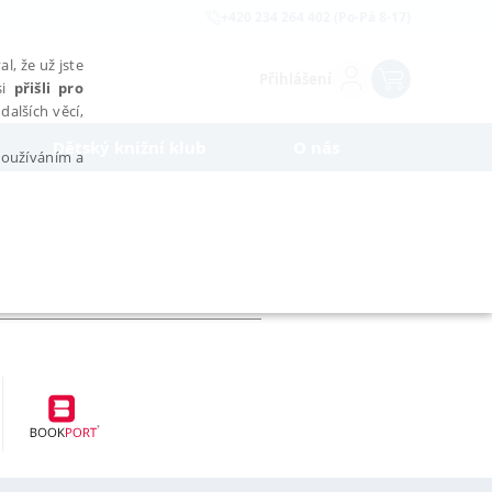
+420 234 264 402 (Po-Pá 8-17)
l, že už jste
Přihlášení
si
přišli pro
dalších věcí,
Dětský knižní klub
O nás
 používáním a
AŘAZENÉ SOUBORY
bytně nutných souborů cookie správně používat.