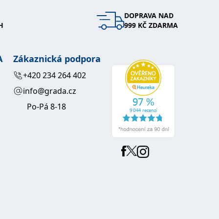
DOPRAVA NAD
 se soubory cookie návštěvníků. Je nutné, aby banner cookie
H
999 KČ ZDARMA
používaný k udržování proměnných relací uživatelů. Obvykle se
obrým příkladem je udržování přihlášeného stavu uživatele
A
Zákaznická podpora
y bylo možné podávat platné zprávy o používání jejich
+420 234 264 402
info@grada.cz
u.
Po-Pá 8-18
Vyprší
Popis
ění správného vzhledu dialogových oken.
1 rok
### Luigisbox???
avštívenou stránku a slouží k počítání a sledování zobrazení
jazyků a zemí
1 rok
u na sociálních médiích. Může také shromažďovat informace o
avštívené stránky.