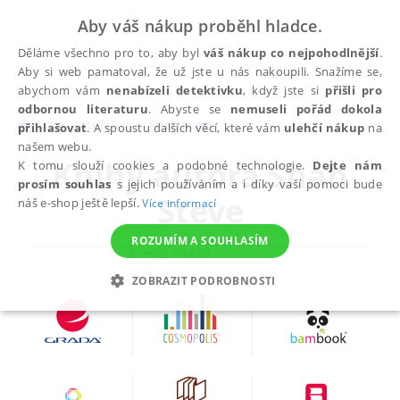
Aby váš nákup proběhl hladce.
Děláme všechno pro to, aby byl
váš nákup co nejpohodlnější
.
Aby si web pamatoval, že už jste u nás nakoupili. Snažíme se,
abychom vám
nenabízeli detektivku
, když jste si
přišli pro
odbornou literaturu
. Abyste se
nemuseli pořád dokola
autoři
Shah Steve
přihlašovat
. A spoustu dalších věcí, které vám
ulehčí nákup
na
našem webu.
Knihy autora
Shah
K tomu slouží cookies a podobné technologie.
Dejte nám
prosím souhlas
s jejich používáním a i díky vaší pomoci bude
Steve
náš e-shop ještě lepší.
Více informací
ROZUMÍM A SOUHLASÍM
ZOBRAZIT PODROBNOSTI
NEZBYTNÉ
ANALYTICKÉ
MARKETINGOVÉ
FUNKČNÍ
NEZAŘAZENÉ SOUBORY