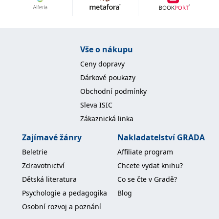
Nezbytné
Analytické
Marketingové
Funkční
Nezařazené soubory
Nezbytně nutné soubory cookie umožňují základní funkce webových
Vše o nákupu
stránek, jako je přihlášení uživatele a správa účtu. Webové stránky nelze
bez nezbytně nutných souborů cookie správně používat.
Ceny dopravy
Provider /
Dárkové poukazy
Název
Vyprší
Popis
Doména
Obchodní podmínky
CookieScriptConsent
1 měsíc
Tento soubor
CookieScript
Sleva ISIC
cookie
www.grada.cz
používá
Zákaznická linka
služba
Cookie-
Script.com k
Zajímavé žánry
Nakladatelství GRADA
zapamatování
předvoleb
Beletrie
Affiliate program
souhlasu se
soubory
Zdravotnictví
Chcete vydat knihu?
cookie
návštěvníků.
Dětská literatura
Co se čte v Gradě?
Je nutné, aby
banner
Psychologie a pedagogika
Blog
cookie
Cookie-
Osobní rozvoj a poznání
Script.com
fungoval