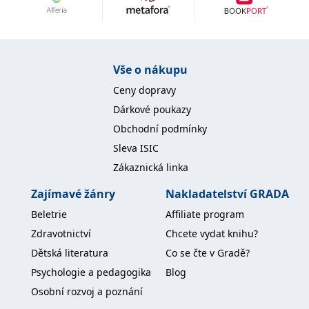
Nezbytné
Analytické
Marketingové
Funkční
Nezařazené soubory
Nezbytně nutné soubory cookie umožňují základní funkce webových
Vše o nákupu
stránek, jako je přihlášení uživatele a správa účtu. Webové stránky nelze
bez nezbytně nutných souborů cookie správně používat.
Ceny dopravy
Provider /
Dárkové poukazy
Název
Vyprší
Popis
Doména
Obchodní podmínky
CookieScriptConsent
1 měsíc
Tento soubor
CookieScript
Sleva ISIC
cookie
www.grada.cz
používá
Zákaznická linka
služba
Cookie-
Script.com k
Zajímavé žánry
Nakladatelství GRADA
zapamatování
předvoleb
Beletrie
Affiliate program
souhlasu se
soubory
Zdravotnictví
Chcete vydat knihu?
cookie
návštěvníků.
Dětská literatura
Co se čte v Gradě?
Je nutné, aby
banner
Psychologie a pedagogika
Blog
cookie
Cookie-
Osobní rozvoj a poznání
Script.com
fungoval