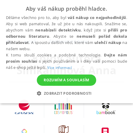
Aby váš nákup proběhl hladce.
Děláme všechno pro to, aby byl
váš nákup co nejpohodlnější
.
Aby si web pamatoval, že už jste u nás nakoupili. Snažíme se,
abychom vám
nenabízeli detektivku
, když jste si
přišli pro
odbornou literaturu
. Abyste se
nemuseli pořád dokola
autoři
Šimkaninová Anna
přihlašovat
. A spoustu dalších věcí, které vám
ulehčí nákup
na
našem webu.
Knihy autora
K tomu slouží cookies a podobné technologie.
Dejte nám
prosím souhlas
s jejich používáním a i díky vaší pomoci bude
Šimkaninová Anna
náš e-shop ještě lepší.
Více informací
ROZUMÍM A SOUHLASÍM
ZOBRAZIT PODROBNOSTI
NEZBYTNÉ
ANALYTICKÉ
MARKETINGOVÉ
FUNKČNÍ
NEZAŘAZENÉ SOUBORY