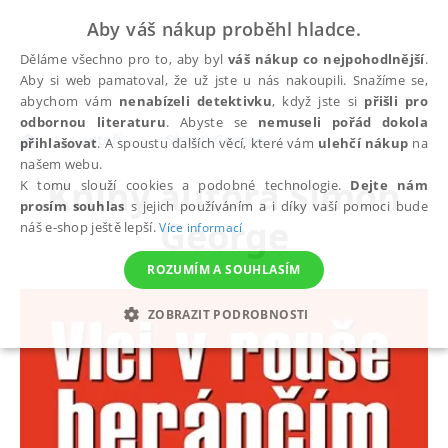
Aby váš nákup proběhl hladce.
Děláme všechno pro to, aby byl
váš nákup co nejpohodlnější
.
Aby si web pamatoval, že už jste u nás nakoupili. Snažíme se,
abychom vám
nenabízeli detektivku
, když jste si
přišli pro
odbornou literaturu
. Abyste se
nemuseli pořád dokola
autoři
Simon George
přihlašovat
. A spoustu dalších věcí, které vám
ulehčí nákup
na
našem webu.
Knihy autora
Simon
K tomu slouží cookies a podobné technologie.
Dejte nám
prosím souhlas
s jejich používáním a i díky vaší pomoci bude
George
náš e-shop ještě lepší.
Více informací
ROZUMÍM A SOUHLASÍM
ZOBRAZIT PODROBNOSTI
NEZBYTNÉ
ANALYTICKÉ
MARKETINGOVÉ
FUNKČNÍ
NEZAŘAZENÉ SOUBORY