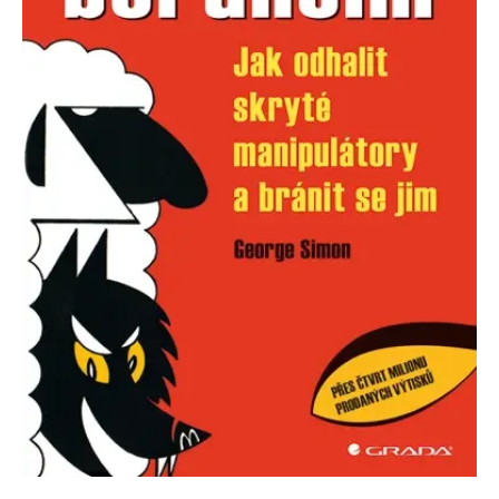
Nezbytné
Analytické
Marketingové
Funkční
Nezařazené soubory
Nezbytně nutné soubory cookie umožňují základní funkce webových
stránek, jako je přihlášení uživatele a správa účtu. Webové stránky nelze
bez nezbytně nutných souborů cookie správně používat.
Provider /
Název
Vyprší
Popis
Doména
CookieScriptConsent
1 měsíc
Tento soubor
CookieScript
cookie
www.grada.cz
používá
služba
Cookie-
Script.com k
zapamatování
předvoleb
souhlasu se
soubory
cookie
návštěvníků.
Je nutné, aby
banner
cookie
Cookie-
Script.com
fungoval