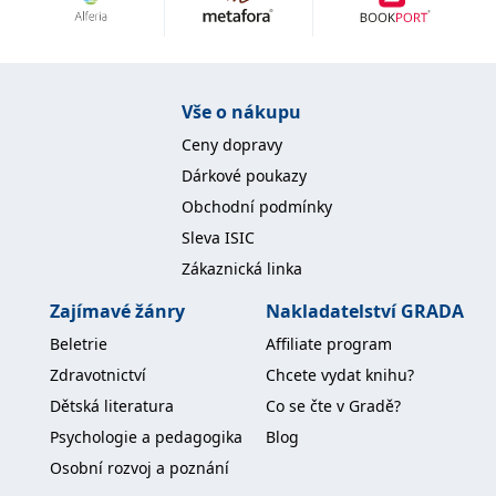
Nezbytné
Analytické
Marketingové
Funkční
Nezařazené soubory
Nezbytně nutné soubory cookie umožňují základní funkce webových
Vše o nákupu
stránek, jako je přihlášení uživatele a správa účtu. Webové stránky nelze
bez nezbytně nutných souborů cookie správně používat.
Ceny dopravy
Provider /
Dárkové poukazy
Název
Vyprší
Popis
Doména
Obchodní podmínky
CookieScriptConsent
1 měsíc
Tento soubor
CookieScript
Sleva ISIC
cookie
www.grada.cz
používá
Zákaznická linka
služba
Cookie-
Script.com k
Zajímavé žánry
Nakladatelství GRADA
zapamatování
předvoleb
Beletrie
Affiliate program
souhlasu se
soubory
Zdravotnictví
Chcete vydat knihu?
cookie
návštěvníků.
Dětská literatura
Co se čte v Gradě?
Je nutné, aby
banner
Psychologie a pedagogika
Blog
cookie
Cookie-
Osobní rozvoj a poznání
Script.com
fungoval