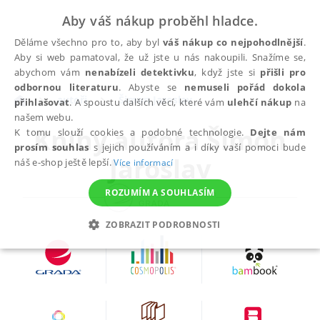
Aby váš nákup proběhl hladce.
Děláme všechno pro to, aby byl
váš nákup co nejpohodlnější
.
Aby si web pamatoval, že už jste u nás nakoupili. Snažíme se,
abychom vám
nenabízeli detektivku
, když jste si
přišli pro
odbornou literaturu
. Abyste se
nemuseli pořád dokola
autoři
Šimon Jaroslav
přihlašovat
. A spoustu dalších věcí, které vám
ulehčí nákup
na
našem webu.
Knihy autora
Šimon
K tomu slouží cookies a podobné technologie.
Dejte nám
prosím souhlas
s jejich používáním a i díky vaší pomoci bude
Jaroslav
náš e-shop ještě lepší.
Více informací
ROZUMÍM A SOUHLASÍM
ZOBRAZIT PODROBNOSTI
NEZBYTNÉ
ANALYTICKÉ
MARKETINGOVÉ
FUNKČNÍ
NEZAŘAZENÉ SOUBORY