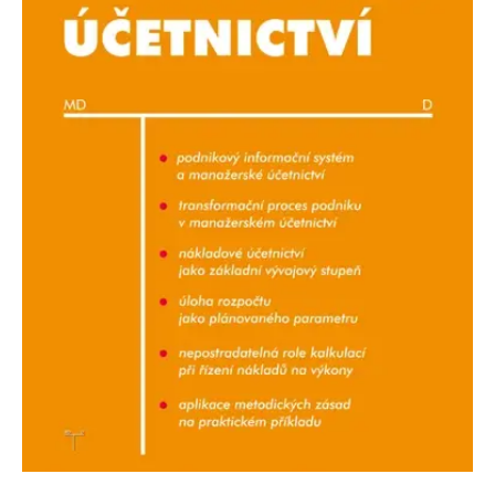
Nezbytné
Analytické
Marketingové
Funkční
Nezařazené soubory
Nezbytně nutné soubory cookie umožňují základní funkce webových
stránek, jako je přihlášení uživatele a správa účtu. Webové stránky nelze
bez nezbytně nutných souborů cookie správně používat.
Provider /
Název
Vyprší
Popis
Doména
CookieScriptConsent
1 měsíc
Tento soubor
CookieScript
cookie
www.grada.cz
používá
služba
Cookie-
Script.com k
zapamatování
předvoleb
souhlasu se
soubory
cookie
návštěvníků.
Je nutné, aby
banner
cookie
Cookie-
Script.com
fungoval