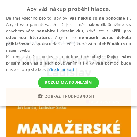
Aby váš nákup proběhl hladce.
Děláme všechno pro to, aby byl
váš nákup co nejpohodlnější
.
Aby si web pamatoval, že už jste u nás nakoupili. Snažíme se,
abychom vám
nenabízeli detektivku
, když jste si
přišli pro
odbornou literaturu
. Abyste se
nemuseli pořád dokola
autoři
Šiška Ladislav
přihlašovat
. A spoustu dalších věcí, které vám
ulehčí nákup
na
našem webu.
Knihy autora
Šiška
K tomu slouží cookies a podobné technologie.
Dejte nám
prosím souhlas
s jejich používáním a i díky vaší pomoci bude
Ladislav
náš e-shop ještě lepší.
Více informací
ROZUMÍM A SOUHLASÍM
ZOBRAZIT PODROBNOSTI
NEZBYTNÉ
ANALYTICKÉ
MARKETINGOVÉ
FUNKČNÍ
NEZAŘAZENÉ SOUBORY