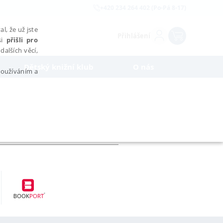
+420 234 264 402 (Po-Pá 8-17)
l, že už jste
Přihlášení
si
přišli pro
dalších věcí,
Dětský knižní klub
O nás
 používáním a
AŘAZENÉ SOUBORY
bytně nutných souborů cookie správně používat.