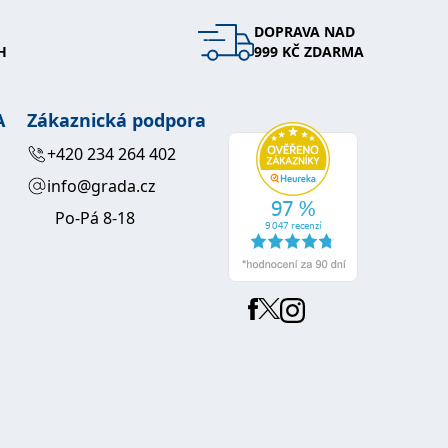
DOPRAVA NAD
 se soubory cookie návštěvníků. Je nutné, aby banner cookie
H
999 KČ ZDARMA
používaný k udržování proměnných relací uživatelů. Obvykle se
obrým příkladem je udržování přihlášeného stavu uživatele
A
Zákaznická podpora
y bylo možné podávat platné zprávy o používání jejich
+420 234 264 402
info@grada.cz
u.
Po-Pá 8-18
Vyprší
Popis
ění správného vzhledu dialogových oken.
1 rok
### Luigisbox???
avštívenou stránku a slouží k počítání a sledování zobrazení
jazyků a zemí
1 rok
u na sociálních médiích. Může také shromažďovat informace o
avštívené stránky.