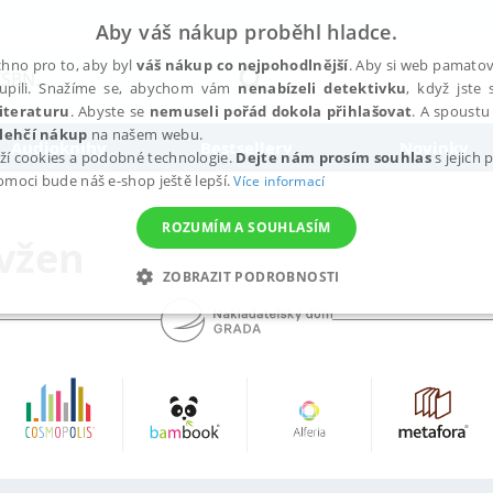
Aby váš nákup proběhl hladce.
hno pro to, aby byl
váš nákup co nejpohodlnější
. Aby si web pamatova
upili. Snažíme se, abychom vám
nenabízeli detektivku
, když jste 
iteraturu
. Abyste se
nemuseli pořád dokola přihlašovat
. A spoustu 
lehčí nákup
na našem webu.
Audioknihy
Bestsellery
Novinky
ží cookies a podobné technologie.
Dejte nám prosím souhlas
s jejich
pomoci bude náš e-shop ještě lepší.
Více informací
ROZUMÍM A SOUHLASÍM
Evžen
ZOBRAZIT PODROBNOSTI
ANALYTICKÉ
MARKETINGOVÉ
FUNKČNÍ
NEZ
Nezbytné
Analytické
Marketingové
Funkční
Nezařazené soubory
h stránek, jako je přihlášení uživatele a správa účtu. Webové stránky nelze bez nez