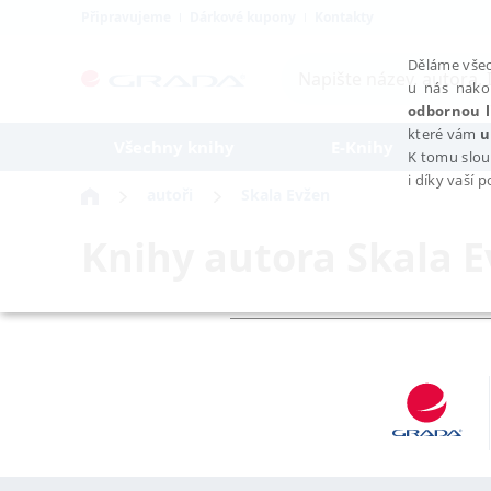
Připravujeme
Dárkové kupony
Kontakty
Děláme všec
u nás nako
odbornou l
které vám
u
Všechny knihy
E-Knihy
K tomu slou
i díky vaší 
autoři
Skala Evžen
Knihy autora
Skala 
NEZBYTNÉ
Nezbytně nutné soubory cookie umožňují základní funkce webovýc
Provider /