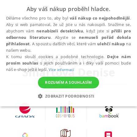
Aby váš nákup proběhl hladce.
Děláme všechno pro to, aby byl
váš nákup co nejpohodlnější
.
Aby si web pamatoval, že už jste u nás nakoupili. Snažíme se,
abychom vám
nenabízeli detektivku
, když jste si
přišli pro
odbornou literaturu
. Abyste se
nemuseli pořád dokola
autoři
Smartová Denise
přihlašovat
. A spoustu dalších věcí, které vám
ulehčí nákup
na
našem webu.
Knihy autora
K tomu slouží cookies a podobné technologie.
Dejte nám
prosím souhlas
s jejich používáním a i díky vaší pomoci bude
Smartová Denise
náš e-shop ještě lepší.
Více informací
ROZUMÍM A SOUHLASÍM
ZOBRAZIT PODROBNOSTI
NEZBYTNÉ
ANALYTICKÉ
MARKETINGOVÉ
FUNKČNÍ
NEZAŘAZENÉ SOUBORY