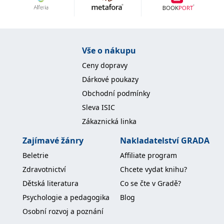
Nezbytné
Analytické
Marketingové
Funkční
Nezařazené soubory
Nezbytně nutné soubory cookie umožňují základní funkce webových
Vše o nákupu
stránek, jako je přihlášení uživatele a správa účtu. Webové stránky nelze
bez nezbytně nutných souborů cookie správně používat.
Ceny dopravy
Provider /
Dárkové poukazy
Název
Vyprší
Popis
Doména
Obchodní podmínky
CookieScriptConsent
1 měsíc
Tento soubor
CookieScript
Sleva ISIC
cookie
www.grada.cz
používá
Zákaznická linka
služba
Cookie-
Script.com k
Zajímavé žánry
Nakladatelství GRADA
zapamatování
předvoleb
Beletrie
Affiliate program
souhlasu se
soubory
Zdravotnictví
Chcete vydat knihu?
cookie
návštěvníků.
Dětská literatura
Co se čte v Gradě?
Je nutné, aby
banner
Psychologie a pedagogika
Blog
cookie
Cookie-
Osobní rozvoj a poznání
Script.com
fungoval