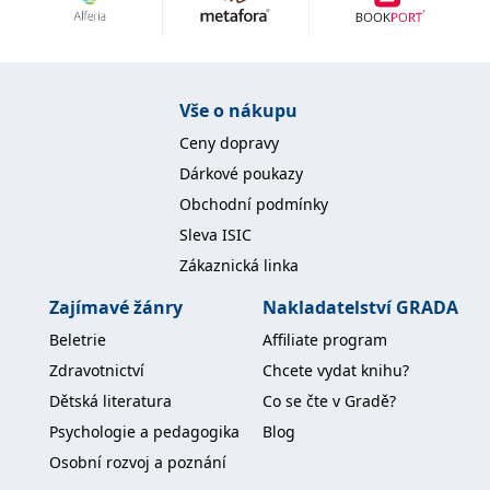
Nezbytné
Analytické
Marketingové
Funkční
Nezařazené soubory
Nezbytně nutné soubory cookie umožňují základní funkce webových
Vše o nákupu
stránek, jako je přihlášení uživatele a správa účtu. Webové stránky nelze
bez nezbytně nutných souborů cookie správně používat.
Ceny dopravy
Provider /
Dárkové poukazy
Název
Vyprší
Popis
Doména
Obchodní podmínky
CookieScriptConsent
1 měsíc
Tento soubor
CookieScript
Sleva ISIC
cookie
www.grada.cz
používá
Zákaznická linka
služba
Cookie-
Script.com k
Zajímavé žánry
Nakladatelství GRADA
zapamatování
předvoleb
Beletrie
Affiliate program
souhlasu se
soubory
Zdravotnictví
Chcete vydat knihu?
cookie
návštěvníků.
Dětská literatura
Co se čte v Gradě?
Je nutné, aby
banner
Psychologie a pedagogika
Blog
cookie
Cookie-
Osobní rozvoj a poznání
Script.com
fungoval