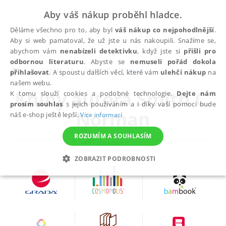
Aby váš nákup proběhl hladce.
Děláme všechno pro to, aby byl
váš nákup co nejpohodlnější
.
Aby si web pamatoval, že už jste u nás nakoupili. Snažíme se,
abychom vám
nenabízeli detektivku
, když jste si
přišli pro
odbornou literaturu
. Abyste se
nemuseli pořád dokola
autoři
Smith C. Norman
přihlašovat
. A spoustu dalších věcí, které vám
ulehčí nákup
na
našem webu.
Knihy autora
Smith C.
K tomu slouží cookies a podobné technologie.
Dejte nám
prosím souhlas
s jejich používáním a i díky vaší pomoci bude
Norman
náš e-shop ještě lepší.
Více informací
ROZUMÍM A SOUHLASÍM
ZOBRAZIT PODROBNOSTI
NEZBYTNÉ
ANALYTICKÉ
MARKETINGOVÉ
FUNKČNÍ
NEZAŘAZENÉ SOUBORY