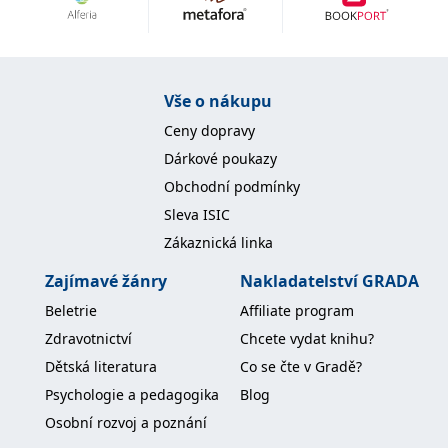
Nezbytné
Analytické
Marketingové
Funkční
Nezařazené soubory
Nezbytně nutné soubory cookie umožňují základní funkce webových
Vše o nákupu
stránek, jako je přihlášení uživatele a správa účtu. Webové stránky nelze
bez nezbytně nutných souborů cookie správně používat.
Ceny dopravy
Provider /
Dárkové poukazy
Název
Vyprší
Popis
Doména
Obchodní podmínky
CookieScriptConsent
1 měsíc
Tento soubor
CookieScript
Sleva ISIC
cookie
www.grada.cz
používá
Zákaznická linka
služba
Cookie-
Script.com k
Zajímavé žánry
Nakladatelství GRADA
zapamatování
předvoleb
Beletrie
Affiliate program
souhlasu se
soubory
Zdravotnictví
Chcete vydat knihu?
cookie
návštěvníků.
Dětská literatura
Co se čte v Gradě?
Je nutné, aby
banner
Psychologie a pedagogika
Blog
cookie
Cookie-
Osobní rozvoj a poznání
Script.com
fungoval