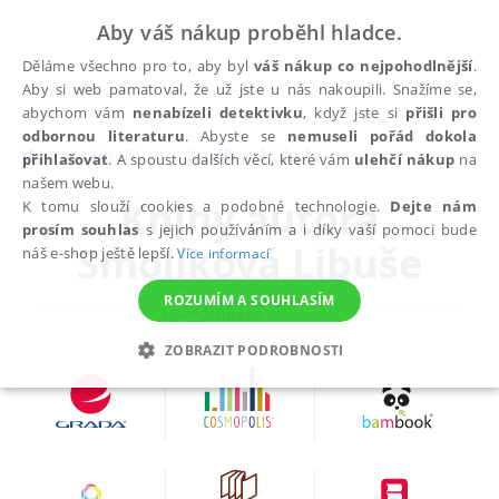
Aby váš nákup proběhl hladce.
Děláme všechno pro to, aby byl
váš nákup co nejpohodlnější
.
Aby si web pamatoval, že už jste u nás nakoupili. Snažíme se,
abychom vám
nenabízeli detektivku
, když jste si
přišli pro
odbornou literaturu
. Abyste se
nemuseli pořád dokola
autoři
Smolíková Libuše
přihlašovat
. A spoustu dalších věcí, které vám
ulehčí nákup
na
našem webu.
Knihy autora
K tomu slouží cookies a podobné technologie.
Dejte nám
prosím souhlas
s jejich používáním a i díky vaší pomoci bude
Smolíková Libuše
náš e-shop ještě lepší.
Více informací
ROZUMÍM A SOUHLASÍM
ZOBRAZIT PODROBNOSTI
NEZBYTNÉ
ANALYTICKÉ
MARKETINGOVÉ
FUNKČNÍ
NEZAŘAZENÉ SOUBORY