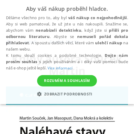
Aby váš nákup proběhl hladce.
Děláme všechno pro to, aby byl
váš nákup co nejpohodlnější
.
Aby si web pamatoval, že už jste u nás nakoupili. Snažíme se,
abychom vám
nenabízeli detektivku
, když jste si
přišli pro
odbornou literaturu
. Abyste se
nemuseli pořád dokola
autoři
Souček Martin
přihlašovat
. A spoustu dalších věcí, které vám
ulehčí nákup
na
našem webu.
Knihy autora
Souček
K tomu slouží cookies a podobné technologie.
Dejte nám
prosím souhlas
s jejich používáním a i díky vaší pomoci bude
Martin
náš e-shop ještě lepší.
Více informací
ROZUMÍM A SOUHLASÍM
ZOBRAZIT PODROBNOSTI
NEZBYTNÉ
ANALYTICKÉ
MARKETINGOVÉ
FUNKČNÍ
NEZAŘAZENÉ SOUBORY