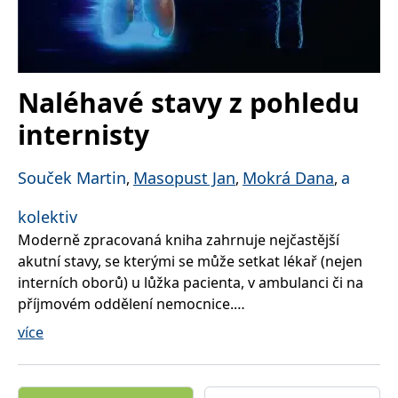
správně.
PHPSESSID
Zavřením
Cookie
PHP.net
prohlížeče
generovaný
www.bambook.cz
aplikacemi
založenými
na jazyce
Naléhavé stavy z pohledu
PHP. Toto je
univerzální
identifikátor
internisty
používaný k
udržování
proměnných
relací
Souček Martin
Masopust Jan
Mokrá Dana
a
,
,
,
uživatelů.
Obvykle se
jedná o
kolektiv
náhodně
vygenerované
Moderně zpracovaná kniha zahrnuje nejčastější
číslo, jeho
použití může
akutní stavy, se kterými se může setkat lékař (nejen
být specifické
pro daný
interních oborů) u lůžka pacienta, v ambulanci či na
web, ale
příjmovém oddělení nemocnice.
dobrým
příkladem je
udržování
více
přihlášeného
Stručně rekapituluje etiologii, kliniku a diagnostiku
stavu
častých akutních stavů, předkládá podrobné prvotní
uživatele mezi
stránkami.
léčebné postupy a nastiňuje navazující terapii.