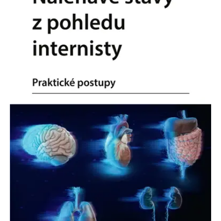
Nezbytné
Analytické
Marketingové
Funkční
Nezařazené soubory
Nezbytně nutné soubory cookie umožňují základní funkce webových
stránek, jako je přihlášení uživatele a správa účtu. Webové stránky nelze
bez nezbytně nutných souborů cookie správně používat.
Provider /
Název
Vyprší
Popis
Doména
CookieScriptConsent
1 měsíc
Tento soubor
CookieScript
cookie
www.grada.cz
používá
služba
Cookie-
Script.com k
zapamatování
předvoleb
souhlasu se
soubory
cookie
návštěvníků.
Je nutné, aby
banner
cookie
Cookie-
Script.com
fungoval