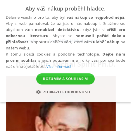
Aby váš nákup proběhl hladce.
Děláme všechno pro to, aby byl
váš nákup co nejpohodlnější
.
Aby si web pamatoval, že už jste u nás nakoupili. Snažíme se,
abychom vám
nenabízeli detektivku
, když jste si
přišli pro
odbornou literaturu
. Abyste se
nemuseli pořád dokola
autoři
Doc. JUDr. Michal Spirit Ph.D.
přihlašovat
. A spoustu dalších věcí, které vám
ulehčí nákup
na
našem webu.
K tomu slouží cookies a podobné technologie.
Dejte nám
prosím souhlas
s jejich používáním a i díky vaší pomoci bude
Doc. JUDr. Michal Spirit Ph.D.
náš e-shop ještě lepší.
Více informací
ROZUMÍM A SOUHLASÍM
ZOBRAZIT PODROBNOSTI
NEZBYTNÉ
ANALYTICKÉ
MARKETINGOVÉ
FUNKČNÍ
NEZAŘAZENÉ SOUBORY