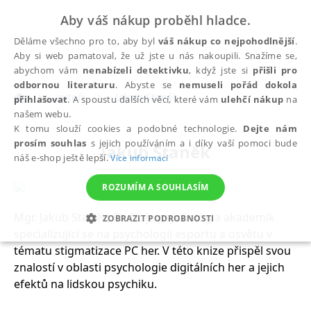
Aby váš nákup proběhl hladce.
Děláme všechno pro to, aby byl
váš nákup co nejpohodlnější
.
Aby si web pamatoval, že už jste u nás nakoupili. Snažíme se,
abychom vám
nenabízeli detektivku
, když jste si
přišli pro
odbornou literaturu
. Abyste se
nemuseli pořád dokola
autoři
Jakub Staněk
přihlašovat
. A spoustu dalších věcí, které vám
ulehčí nákup
na
našem webu.
K tomu slouží cookies a podobné technologie.
Dejte nám
prosím souhlas
s jejich používáním a i díky vaší pomoci bude
Jakub Staněk
náš e-shop ještě lepší.
Více informací
ROZUMÍM A SOUHLASÍM
Mgr. Jakub Staněk, Ph.D., je psycholog a akademik
ZOBRAZIT PODROBNOSTI
specializující se na psychologii esportu a osvětu v
NEZBYTNÉ
ANALYTICKÉ
MARKETINGOVÉ
tématu stigmatizace PC her. V této knize přispěl svou
znalostí v oblasti psychologie digitálních her a jejich
FUNKČNÍ
NEZAŘAZENÉ SOUBORY
efektů na lidskou psychiku.