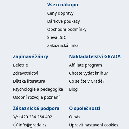
__cf_bm
30 minut
Tento soubor
Cloudflare Inc.
Vše o nákupu
cookie se
.heureka.cz
používá k
Ceny dopravy
rozlišení mezi
lidmi a
Dárkové poukazy
roboty. To je
pro web
Obchodní podmínky
přínosné, aby
bylo možné
Sleva ISIC
podávat
platné zprávy
Zákaznická linka
o používání
jejich
webových
Zajímavé žánry
Nakladatelství GRADA
stránek.
Beletrie
Affiliate program
CookieConsent
1 rok
Tento soubor
Cybot A/S
cookie ukládá
www.bambook.cz
Zdravotnictví
Chcete vydat knihu?
stav souhlasu
uživatele se
Dětská literatura
Co se čte v Gradě?
soubory
cookie pro
Psychologie a pedagogika
Blog
aktuální
doménu.
Osobní rozvoj a poznání
G_ENABLED_IDPS
1 rok 1
Slouží k
Google LLC
Zákaznická podpora
O společnosti
měsíc
přihlášení
.www.grada.cz
pomocí
Google
+420 234 264 402
O nás
ASP.NET_SessionId
Zavřením
Tento soubor
info@grada.cz
Upravit nastavení cookies
Microsoft
prohlížeče
cookie
Corporation