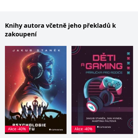
Nezbytné
Analytické
Marketingové
Funkční
Nezařazené soubory
Knihy autora včetně jeho překladů k
Nezbytně nutné soubory cookie umožňují základní funkce webových
zakoupení
stránek, jako je přihlášení uživatele a správa účtu. Webové stránky nelze
bez nezbytně nutných souborů cookie správně používat.
Provider /
Název
Vyprší
Popis
Doména
CookieScriptConsent
1 měsíc
Tento soubor
CookieScript
cookie
www.grada.cz
používá
služba
Cookie-
Script.com k
zapamatování
předvoleb
souhlasu se
soubory
cookie
návštěvníků.
Je nutné, aby
banner
cookie
Cookie-
Akce -40%
Akce -40%
Script.com
fungoval