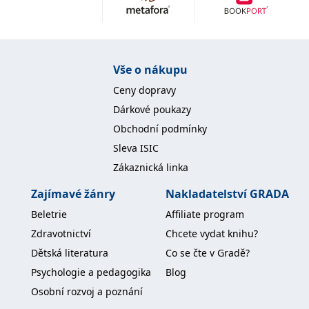
Nezbytné
Analytické
Marketingové
Funkční
Nezařazené soubory
Nezbytně nutné soubory cookie umožňují základní funkce webových
Vše o nákupu
stránek, jako je přihlášení uživatele a správa účtu. Webové stránky nelze
bez nezbytně nutných souborů cookie správně používat.
Ceny dopravy
Provider /
Dárkové poukazy
Název
Vyprší
Popis
Doména
Obchodní podmínky
CookieScriptConsent
1 měsíc
Tento soubor
CookieScript
Sleva ISIC
cookie
www.grada.cz
používá
Zákaznická linka
služba
Cookie-
Script.com k
Zajímavé žánry
Nakladatelství GRADA
zapamatování
předvoleb
Beletrie
Affiliate program
souhlasu se
soubory
Zdravotnictví
Chcete vydat knihu?
cookie
návštěvníků.
Dětská literatura
Co se čte v Gradě?
Je nutné, aby
banner
Psychologie a pedagogika
Blog
cookie
Cookie-
Osobní rozvoj a poznání
Script.com
fungoval