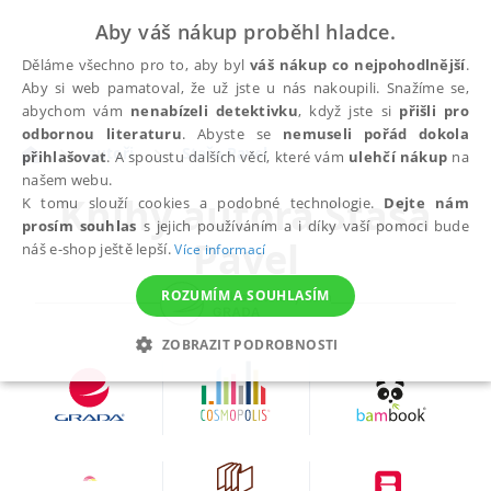
Aby váš nákup proběhl hladce.
Děláme všechno pro to, aby byl
váš nákup co nejpohodlnější
.
Aby si web pamatoval, že už jste u nás nakoupili. Snažíme se,
abychom vám
nenabízeli detektivku
, když jste si
přišli pro
odbornou literaturu
. Abyste se
nemuseli pořád dokola
autoři
Staša Pavel
přihlašovat
. A spoustu dalších věcí, které vám
ulehčí nákup
na
našem webu.
Knihy autora
Staša
K tomu slouží cookies a podobné technologie.
Dejte nám
prosím souhlas
s jejich používáním a i díky vaší pomoci bude
Pavel
náš e-shop ještě lepší.
Více informací
ROZUMÍM A SOUHLASÍM
ZOBRAZIT PODROBNOSTI
NEZBYTNÉ
ANALYTICKÉ
MARKETINGOVÉ
FUNKČNÍ
NEZAŘAZENÉ SOUBORY