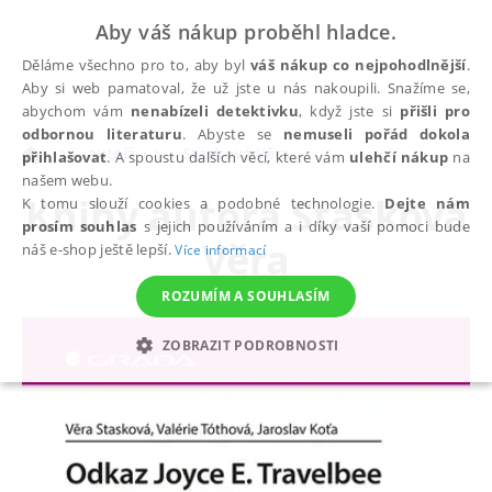
Aby váš nákup proběhl hladce.
Děláme všechno pro to, aby byl
váš nákup co nejpohodlnější
.
Aby si web pamatoval, že už jste u nás nakoupili. Snažíme se,
abychom vám
nenabízeli detektivku
, když jste si
přišli pro
odbornou literaturu
. Abyste se
nemuseli pořád dokola
autoři
Stasková Věra
přihlašovat
. A spoustu dalších věcí, které vám
ulehčí nákup
na
našem webu.
Knihy autora
Stasková
K tomu slouží cookies a podobné technologie.
Dejte nám
prosím souhlas
s jejich používáním a i díky vaší pomoci bude
Věra
náš e-shop ještě lepší.
Více informací
ROZUMÍM A SOUHLASÍM
ZOBRAZIT PODROBNOSTI
NEZBYTNÉ
ANALYTICKÉ
MARKETINGOVÉ
FUNKČNÍ
NEZAŘAZENÉ SOUBORY