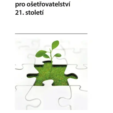
Nezbytné
Analytické
Marketingové
Funkční
Nezařazené soubory
Nezbytně nutné soubory cookie umožňují základní funkce webových
stránek, jako je přihlášení uživatele a správa účtu. Webové stránky nelze
bez nezbytně nutných souborů cookie správně používat.
Provider /
Název
Vyprší
Popis
Doména
CookieScriptConsent
1 měsíc
Tento soubor
CookieScript
cookie
www.grada.cz
používá
služba
Cookie-
Script.com k
zapamatování
předvoleb
souhlasu se
soubory
cookie
návštěvníků.
Je nutné, aby
banner
cookie
Cookie-
Script.com
fungoval