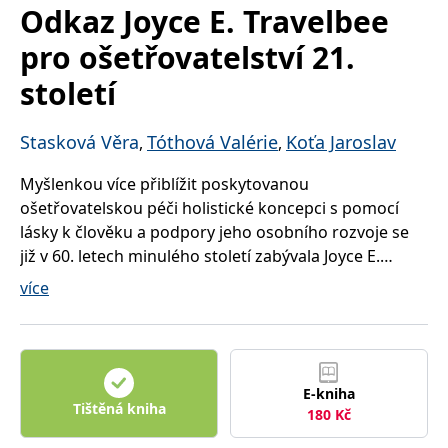
správně.
Odkaz Joyce E. Travelbee
PHPSESSID
Zavřením
Cookie
PHP.net
pro ošetřovatelství 21.
prohlížeče
generovaný
www.bambook.cz
aplikacemi
založenými
století
na jazyce
PHP. Toto je
univerzální
identifikátor
Stasková Věra
Tóthová Valérie
Koťa Jaroslav
,
,
používaný k
udržování
proměnných
Myšlenkou více přiblížit poskytovanou
relací
uživatelů.
ošetřovatelskou péči holistické koncepci s pomocí
Obvykle se
lásky k člověku a podpory jeho osobního rozvoje se
jedná o
náhodně
již v 60. letech minulého století zabývala Joyce E.
vygenerované
číslo, jeho
Travelbee, americká psychiatrická sestra a teoretička
více
použití může
v oblasti ošetřovatelství. Zdůrazňovala, že
být specifické
pro daný
ošetřovatelství potřebuje „humanistickou revoluci“
web, ale
dobrým
s akcentem na ošetřovatelské vzdělávání, během níž
příkladem je
udržování
je zapotřebí opustit pojetí založené na nemoci
přihlášeného
E-kniha
(biomedicínský model péče) a více se přiblížit ucelené
stavu
Tištěná kniha
180
Kč
uživatele mezi
a prohloubené péči o člověka.
stránkami.