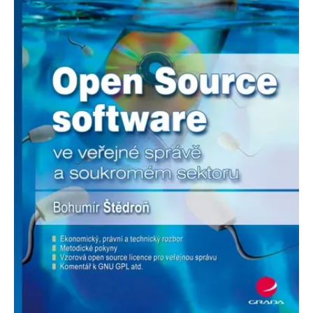
Nezbytné
Analytické
Marketingové
Funkční
Nezařazené soubory
Nezbytně nutné soubory cookie umožňují základní funkce webových
stránek, jako je přihlášení uživatele a správa účtu. Webové stránky nelze
bez nezbytně nutných souborů cookie správně používat.
Provider /
Název
Vyprší
Popis
Doména
CookieScriptConsent
1 měsíc
Tento soubor
CookieScript
cookie
www.grada.cz
používá
služba
Cookie-
Script.com k
zapamatování
předvoleb
souhlasu se
soubory
cookie
návštěvníků.
Je nutné, aby
banner
cookie
Cookie-
Script.com
fungoval