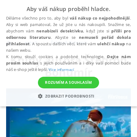
Aby váš nákup proběhl hladce.
Děláme všechno pro to, aby byl
váš nákup co nejpohodlnější
.
Aby si web pamatoval, že už jste u nás nakoupili. Snažíme se,
abychom vám
nenabízeli detektivku
, když jste si
přišli pro
odbornou literaturu
. Abyste se
nemuseli pořád dokola
autoři
Štědroň Bohumír
přihlašovat
. A spoustu dalších věcí, které vám
ulehčí nákup
na
našem webu.
Knihy autora
Štědroň
K tomu slouží cookies a podobné technologie.
Dejte nám
prosím souhlas
s jejich používáním a i díky vaší pomoci bude
Bohumír
náš e-shop ještě lepší.
Více informací
ROZUMÍM A SOUHLASÍM
ZOBRAZIT PODROBNOSTI
NEZBYTNÉ
ANALYTICKÉ
MARKETINGOVÉ
FUNKČNÍ
NEZAŘAZENÉ SOUBORY