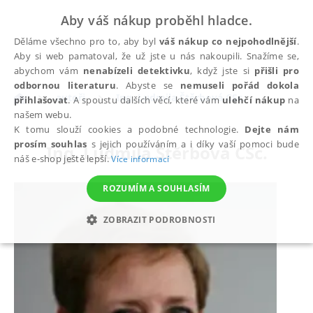
Aby váš nákup proběhl hladce.
Děláme všechno pro to, aby byl
váš nákup co nejpohodlnější
.
Aby si web pamatoval, že už jste u nás nakoupili. Snažíme se,
abychom vám
nenabízeli detektivku
, když jste si
přišli pro
odbornou literaturu
. Abyste se
nemuseli pořád dokola
autoři
Ing. Ludmila Štěrbová CSc.
přihlašovat
. A spoustu dalších věcí, které vám
ulehčí nákup
na
našem webu.
K tomu slouží cookies a podobné technologie.
Dejte nám
prosím souhlas
s jejich používáním a i díky vaší pomoci bude
Ing. Ludmila Štěrbová CSc.
náš e-shop ještě lepší.
Více informací
ROZUMÍM A SOUHLASÍM
ZOBRAZIT PODROBNOSTI
NEZBYTNÉ
ANALYTICKÉ
MARKETINGOVÉ
FUNKČNÍ
NEZAŘAZENÉ SOUBORY