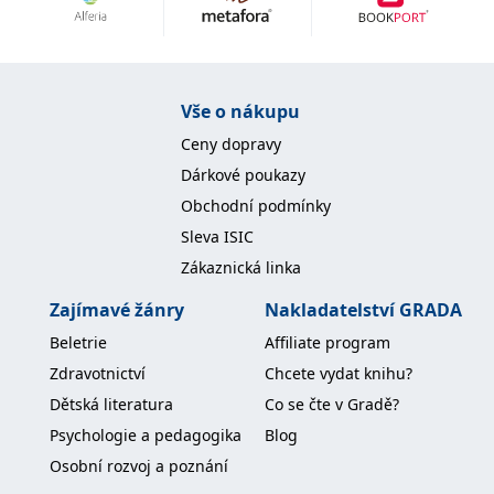
Nezbytné
Analytické
Marketingové
Funkční
Nezařazené soubory
Nezbytně nutné soubory cookie umožňují základní funkce webových
Vše o nákupu
stránek, jako je přihlášení uživatele a správa účtu. Webové stránky nelze
bez nezbytně nutných souborů cookie správně používat.
Ceny dopravy
Provider /
Dárkové poukazy
Název
Vyprší
Popis
Doména
Obchodní podmínky
CookieScriptConsent
1 měsíc
Tento soubor
CookieScript
Sleva ISIC
cookie
www.grada.cz
používá
Zákaznická linka
služba
Cookie-
Script.com k
Zajímavé žánry
Nakladatelství GRADA
zapamatování
předvoleb
Beletrie
Affiliate program
souhlasu se
soubory
Zdravotnictví
Chcete vydat knihu?
cookie
návštěvníků.
Dětská literatura
Co se čte v Gradě?
Je nutné, aby
banner
Psychologie a pedagogika
Blog
cookie
Cookie-
Osobní rozvoj a poznání
Script.com
fungoval