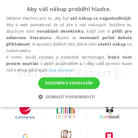
Aby váš nákup proběhl hladce.
Děláme všechno pro to, aby byl
váš nákup co nejpohodlnější
.
Aby si web pamatoval, že už jste u nás nakoupili. Snažíme se,
abychom vám
nenabízeli detektivku
, když jste si
přišli pro
odbornou literaturu
. Abyste se
nemuseli pořád dokola
autoři
Sternberg Robert J.
přihlašovat
. A spoustu dalších věcí, které vám
ulehčí nákup
na
našem webu.
Knihy autora
K tomu slouží cookies a podobné technologie.
Dejte nám
prosím souhlas
s jejich používáním a i díky vaší pomoci bude
Sternberg Robert J.
náš e-shop ještě lepší.
Více informací
ROZUMÍM A SOUHLASÍM
ZOBRAZIT PODROBNOSTI
NEZBYTNÉ
ANALYTICKÉ
MARKETINGOVÉ
FUNKČNÍ
NEZAŘAZENÉ SOUBORY