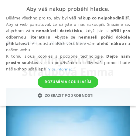
Aby váš nákup proběhl hladce.
Děláme všechno pro to, aby byl
váš nákup co nejpohodlnější
.
Aby si web pamatoval, že už jste u nás nakoupili. Snažíme se,
abychom vám
nenabízeli detektivku
, když jste si
přišli pro
odbornou literaturu
. Abyste se
nemuseli pořád dokola
autoři
Straubová Emma
přihlašovat
. A spoustu dalších věcí, které vám
ulehčí nákup
na
našem webu.
Knihy autora
K tomu slouží cookies a podobné technologie.
Dejte nám
prosím souhlas
s jejich používáním a i díky vaší pomoci bude
Straubová Emma
náš e-shop ještě lepší.
Více informací
ROZUMÍM A SOUHLASÍM
ZOBRAZIT PODROBNOSTI
NEZBYTNÉ
ANALYTICKÉ
MARKETINGOVÉ
FUNKČNÍ
NEZAŘAZENÉ SOUBORY