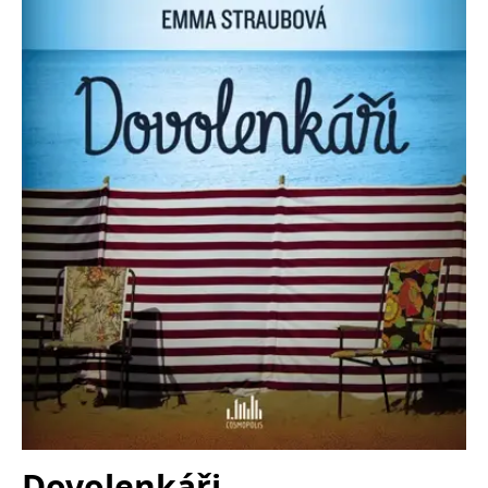
Nezbytné
Analytické
Marketingové
Funkční
Nezařazené soubory
Nezbytně nutné soubory cookie umožňují základní funkce webových
stránek, jako je přihlášení uživatele a správa účtu. Webové stránky nelze
bez nezbytně nutných souborů cookie správně používat.
Provider /
Název
Vyprší
Popis
Doména
CookieScriptConsent
1 měsíc
Tento soubor
CookieScript
cookie
www.grada.cz
používá
služba
Cookie-
Script.com k
zapamatování
předvoleb
souhlasu se
soubory
cookie
návštěvníků.
Je nutné, aby
banner
cookie
Cookie-
Script.com
Dovolenkáři
fungoval