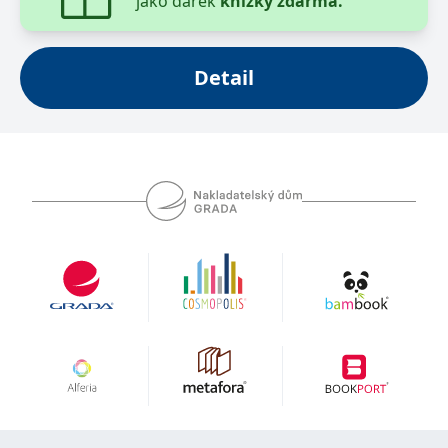
jako dárek
knížky zdarma.
se měly zobrazovat a
které by mohly být
relevantní pro
koncového uživatele,
který si prohlíží web.
Detail
MUID
1 rok
Tento soubor cookie je v
Microsoft
Microsoftu široce
Corporation
používán jako jedinečný
.clarity.ms
identifikátor uživatele.
Lze jej nastavit pomocí
vložených skriptů
Microsoft. Široce se věří,
že se synchronizuje s
mnoha různými
doménami společnosti
Microsoft, což umožňuje
sledování uživatelů.
sid
.seznam.cz
1 měsíc
Toto je velmi běžný
název souboru cookie,
ale pokud je nalezen
jako soubor cookie
relace, bude
pravděpodobně použit
jako pro správu stavu
relace.
_gcl_au
3 měsíce
Tento soubor cookie
Google LLC
nastavuje společnost
.grada.cz
Doubleclick a provádí
informace o tom, jak