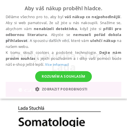
Aby váš nákup proběhl hladce.
Děláme všechno pro to, aby byl
váš nákup co nejpohodlnější
.
Aby si web pamatoval, že už jste u nás nakoupili. Snažíme se,
abychom vám
nenabízeli detektivku
, když jste si
přišli pro
odbornou literaturu
. Abyste se
nemuseli pořád dokola
autoři
Stuchlá Lada
přihlašovat
. A spoustu dalších věcí, které vám
ulehčí nákup
na
našem webu.
Knihy autora
Stuchlá
K tomu slouží cookies a podobné technologie.
Dejte nám
prosím souhlas
s jejich používáním a i díky vaší pomoci bude
Lada
náš e-shop ještě lepší.
Více informací
ROZUMÍM A SOUHLASÍM
ZOBRAZIT PODROBNOSTI
NEZBYTNÉ
ANALYTICKÉ
MARKETINGOVÉ
FUNKČNÍ
NEZAŘAZENÉ SOUBORY