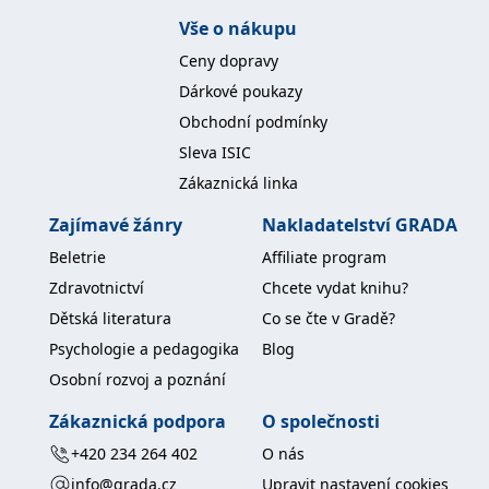
koncový uživatel používá
Vše o nákupu
webové stránky a
jakoukoli reklamu,
kterou koncový uživatel
Ceny dopravy
mohl vidět před
návštěvou uvedeného
Dárkové poukazy
webu.
Obchodní podmínky
MR
7 dní
Toto je soubor cookie
Microsoft
první strany společnosti
Sleva ISIC
Corporation
Microsoft MSN, který
.c.bing.com
používáme k měření
Zákaznická linka
používání webu pro
interní analýzu.
Zajímavé žánry
Nakladatelství GRADA
_uetvid
1 rok
Toto je soubor cookie
Microsoft
Beletrie
Affiliate program
využívaný společností
Corporation
Microsoft Bing Ads a je
.grada.cz
Zdravotnictví
Chcete vydat knihu?
sledovacím souborem
cookie. Umožňuje nám
Dětská literatura
Co se čte v Gradě?
komunikovat s
uživatelem, který již dříve
Psychologie a pedagogika
Blog
navštívil náš web.
Osobní rozvoj a poznání
test_cookie
15 minut
Tento soubor cookie
Google LLC
nastavuje společnost
.doubleclick.net
DoubleClick (kterou
Zákaznická podpora
O společnosti
vlastní společnost
Google), aby zjistila, zda
+420 234 264 402
O nás
prohlížeč návštěvníka
webu podporuje
info@grada.cz
Upravit nastavení cookies
soubory cookie.