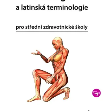
Nezbytné
Analytické
Marketingové
Funkční
Nezařazené soubory
Nezbytně nutné soubory cookie umožňují základní funkce webových
stránek, jako je přihlášení uživatele a správa účtu. Webové stránky nelze
bez nezbytně nutných souborů cookie správně používat.
Provider /
Název
Vyprší
Popis
Doména
CookieScriptConsent
1 měsíc
Tento soubor
CookieScript
cookie
www.grada.cz
používá
služba
Cookie-
Script.com k
zapamatování
předvoleb
souhlasu se
soubory
cookie
návštěvníků.
Je nutné, aby
banner
cookie
Cookie-
Script.com
fungoval