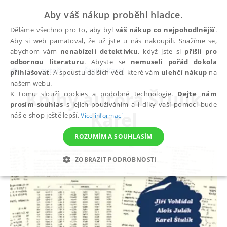
Aby váš nákup proběhl hladce.
Děláme všechno pro to, aby byl
váš nákup co nejpohodlnější
.
Aby si web pamatoval, že už jste u nás nakoupili. Snažíme se,
abychom vám
nenabízeli detektivku
, když jste si
přišli pro
odbornou literaturu
. Abyste se
nemuseli pořád dokola
autoři
Štulík Karel
přihlašovat
. A spoustu dalších věcí, které vám
ulehčí nákup
na
našem webu.
Knihy autora
Štulík
K tomu slouží cookies a podobné technologie.
Dejte nám
prosím souhlas
s jejich používáním a i díky vaší pomoci bude
Karel
náš e-shop ještě lepší.
Více informací
ROZUMÍM A SOUHLASÍM
ZOBRAZIT PODROBNOSTI
NEZBYTNÉ
ANALYTICKÉ
MARKETINGOVÉ
FUNKČNÍ
NEZAŘAZENÉ SOUBORY