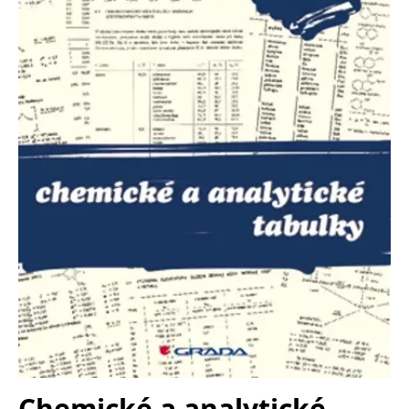
Nezbytné
Analytické
Marketingové
Funkční
Nezařazené soubory
Nezbytně nutné soubory cookie umožňují základní funkce webových
stránek, jako je přihlášení uživatele a správa účtu. Webové stránky nelze
bez nezbytně nutných souborů cookie správně používat.
Provider /
Název
Vyprší
Popis
Doména
CookieScriptConsent
1 měsíc
Tento soubor
CookieScript
cookie
www.grada.cz
používá
služba
Cookie-
Script.com k
zapamatování
předvoleb
souhlasu se
soubory
cookie
návštěvníků.
Je nutné, aby
banner
cookie
Cookie-
Script.com
Chemické a analytické
fungoval