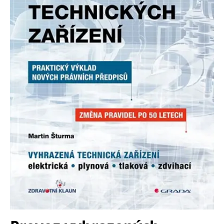
Nezbytné
Analytické
Marketingové
Funkční
Nezařazené soubory
Nezbytně nutné soubory cookie umožňují základní funkce webových
stránek, jako je přihlášení uživatele a správa účtu. Webové stránky nelze
bez nezbytně nutných souborů cookie správně používat.
Provider /
Název
Vyprší
Popis
Doména
CookieScriptConsent
1 měsíc
Tento soubor
CookieScript
cookie
www.grada.cz
používá
služba
Cookie-
Script.com k
zapamatování
předvoleb
souhlasu se
soubory
cookie
návštěvníků.
Je nutné, aby
banner
cookie
Cookie-
Script.com
fungoval