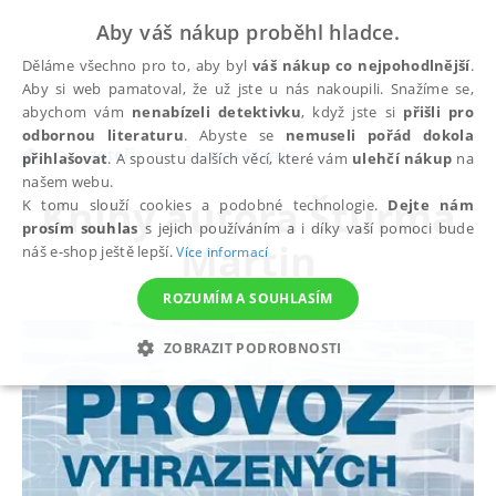
Aby váš nákup proběhl hladce.
Děláme všechno pro to, aby byl
váš nákup co nejpohodlnější
.
Aby si web pamatoval, že už jste u nás nakoupili. Snažíme se,
abychom vám
nenabízeli detektivku
, když jste si
přišli pro
odbornou literaturu
. Abyste se
nemuseli pořád dokola
autoři
Šturma Martin
přihlašovat
. A spoustu dalších věcí, které vám
ulehčí nákup
na
našem webu.
Knihy autora
Šturma
K tomu slouží cookies a podobné technologie.
Dejte nám
prosím souhlas
s jejich používáním a i díky vaší pomoci bude
Martin
náš e-shop ještě lepší.
Více informací
ROZUMÍM A SOUHLASÍM
ZOBRAZIT PODROBNOSTI
NEZBYTNÉ
ANALYTICKÉ
MARKETINGOVÉ
FUNKČNÍ
NEZAŘAZENÉ SOUBORY