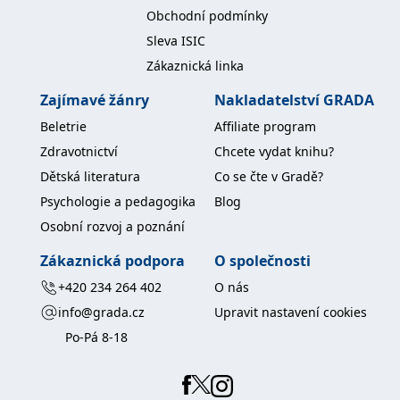
koncový uživatel používá
Obchodní podmínky
webové stránky a
jakoukoli reklamu,
Sleva ISIC
kterou koncový uživatel
mohl vidět před
Zákaznická linka
návštěvou uvedeného
webu.
Zajímavé žánry
Nakladatelství GRADA
MR
7 dní
Toto je soubor cookie
Microsoft
první strany společnosti
Corporation
Beletrie
Affiliate program
Microsoft MSN, který
.c.bing.com
používáme k měření
Zdravotnictví
Chcete vydat knihu?
používání webu pro
interní analýzu.
Dětská literatura
Co se čte v Gradě?
_uetvid
1 rok
Toto je soubor cookie
Microsoft
Psychologie a pedagogika
Blog
využívaný společností
Corporation
Microsoft Bing Ads a je
.grada.cz
Osobní rozvoj a poznání
sledovacím souborem
cookie. Umožňuje nám
Zákaznická podpora
O společnosti
komunikovat s
uživatelem, který již dříve
navštívil náš web.
+420 234 264 402
O nás
info@grada.cz
Upravit nastavení cookies
test_cookie
15 minut
Tento soubor cookie
Google LLC
nastavuje společnost
.doubleclick.net
Po-Pá 8-18
DoubleClick (kterou
vlastní společnost
Google), aby zjistila, zda
prohlížeč návštěvníka
webu podporuje
soubory cookie.