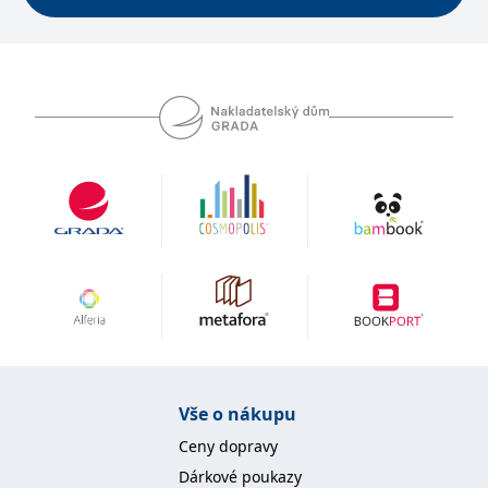
se měly zobrazovat a
které by mohly být
relevantní pro
koncového uživatele,
který si prohlíží web.
MUID
1 rok
Tento soubor cookie je v
Microsoft
Microsoftu široce
Corporation
používán jako jedinečný
.clarity.ms
identifikátor uživatele.
Lze jej nastavit pomocí
vložených skriptů
Microsoft. Široce se věří,
že se synchronizuje s
mnoha různými
doménami společnosti
Microsoft, což umožňuje
sledování uživatelů.
sid
.seznam.cz
1 měsíc
Toto je velmi běžný
název souboru cookie,
ale pokud je nalezen
jako soubor cookie
relace, bude
pravděpodobně použit
jako pro správu stavu
relace.
Vše o nákupu
_gcl_au
3 měsíce
Tento soubor cookie
Google LLC
Ceny dopravy
nastavuje společnost
.grada.cz
Doubleclick a provádí
Dárkové poukazy
informace o tom, jak