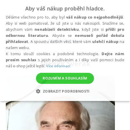
Aby váš nákup proběhl hladce.
Děláme všechno pro to, aby byl
váš nákup co nejpohodlnější
.
Aby si web pamatoval, že už jste u nás nakoupili. Snažíme se,
abychom vám
nenabízeli detektivku
, když jste si
přišli pro
odbornou literaturu
. Abyste se
nemuseli pořád dokola
autoři
Zdeněk Svěrák
přihlašovat
. A spoustu dalších věcí, které vám
ulehčí nákup
na
našem webu.
K tomu slouží cookies a podobné technologie.
Dejte nám
prosím souhlas
s jejich používáním a i díky vaší pomoci bude
Zdeněk Svěrák
náš e-shop ještě lepší.
Více informací
ROZUMÍM A SOUHLASÍM
ZOBRAZIT PODROBNOSTI
NEZBYTNÉ
ANALYTICKÉ
MARKETINGOVÉ
FUNKČNÍ
NEZAŘAZENÉ SOUBORY