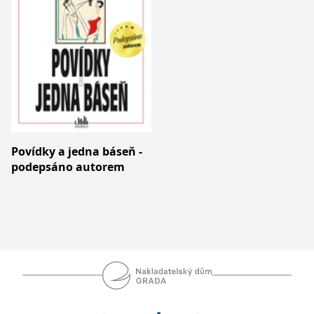
IDE
1 rok
Tento soubor cookie
Google LLC
nastavuje společnost
.doubleclick.net
Doubleclick a provádí
informace o tom, jak
koncový uživatel používá
webové stránky a
jakoukoli reklamu,
kterou koncový uživatel
mohl vidět před
návštěvou uvedeného
webu.
uid
.adform.net
2 měsíce
Tento soubor cookie
poskytuje jednoznačně
Povídky a jedna báseň -
přiřazené strojově
podepsáno autorem
generované ID uživatele
a shromažďuje údaje o
aktivitě na webu. Tato
data mohou být
odeslána k analýze a
hlášení třetí straně.