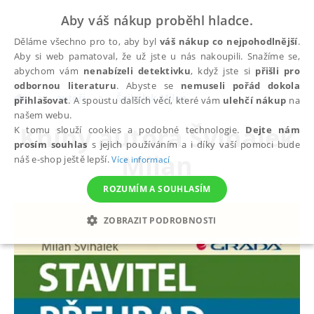
Aby váš nákup proběhl hladce.
Děláme všechno pro to, aby byl
váš nákup co nejpohodlnější
.
Aby si web pamatoval, že už jste u nás nakoupili. Snažíme se,
abychom vám
nenabízeli detektivku
, když jste si
přišli pro
odbornou literaturu
. Abyste se
nemuseli pořád dokola
autoři
Švihálek Milan
přihlašovat
. A spoustu dalších věcí, které vám
ulehčí nákup
na
našem webu.
Knihy autora
Švihálek
K tomu slouží cookies a podobné technologie.
Dejte nám
prosím souhlas
s jejich používáním a i díky vaší pomoci bude
Milan
náš e-shop ještě lepší.
Více informací
ROZUMÍM A SOUHLASÍM
ZOBRAZIT PODROBNOSTI
NEZBYTNÉ
ANALYTICKÉ
MARKETINGOVÉ
FUNKČNÍ
NEZAŘAZENÉ SOUBORY