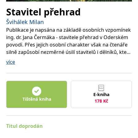
správně.
Stavitel přehrad
PHPSESSID
Zavřením
Cookie
PHP.net
prohlížeče
generovaný
www.bambook.cz
aplikacemi
Švihálek Milan
založenými
na jazyce
Publikace je napsána na základě osobních vzpomínek
PHP. Toto je
ing. dr. Jana Čermáka - stavitele přehrad v Oderském
univerzální
identifikátor
povodí. Přes jejich osobní charakter však na čtenáře
používaný k
udržování
silně zapůsobí nezměrné úsilí stavitelů i dělníků, kteří
proměnných
relací
u nás realizovali vodní díla v průběhu 20. století. Vždyť
více
uživatelů.
životní a pracovní osudy Jana Čermáka (1903-1988)
Obvykle se
jedná o
skoro krok za krokem kopírovaly průběh století, v
náhodně
vygenerované
němž se zrodila naše největší vodní díla, ale kdy také
číslo, jeho
naše společnost prožila největší zvraty a dramata.
použití může
být specifické
E-kniha
S bouřlivým rozvojem těžebního a hutního průmyslu
pro daný
Tištěná kniha
178
Kč
web, ale
na Ostravsku vznikla potřeba zajistit pro tuto oblast
dobrým
příkladem je
republiky dostatek užitkové a pitné vody. Bylo tomu
udržování
tak za první republiky, v období druhé světové války,
přihlášeného
stavu
ale zejména po roce 1945. Po roce 1948 byl realizací
Titul doprodán
uživatele mezi
stránkami.
několika významných přehradních staveb (Kružberk,