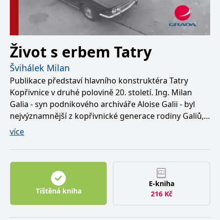
používá k rozlišení
MUID
1 rok
Tento soubor cookie je v
prohlížeče
Microsoft
jedinečných uživatelů
Microsoftu široce
Corporation
přiřazením náhodně
používán jako jedinečný
_____tempSessionKey_____
www.grada.cz
1 rok 1
.bing.com
vygenerovaného čísla
identifikátor uživatele.
měsíc
jako identifikátoru
Lze jej nastavit pomocí
klienta. Je součástí
vložených skriptů
MSPTC
1 rok
Microsoft
každého požadavku na
Život s erbem Tatry
Microsoft. Široce se věří,
.bing.com
stránku na webu a slouží
že se synchronizuje s
k výpočtu údajů o
mnoha různými
inco_session_temp_browser
www.grada.cz
1 hodina
Švihálek Milan
návštěvnících, relacích a
doménami společnosti
kampaních pro analytické
Microsoft, což umožňuje
incomaker_p
www.grada.cz
1 rok 1
Publikace představí hlavního konstruktéra Tatry
přehledy webů.
sledování uživatelů.
měsíc
Kopřivnice v druhé polovině 20. století. Ing. Milan
VisitorStatus
1 rok
Označuje, zda je
Kentiko
SM
.c.clarity.ms
Zavřením
Toto je soubor cookie
_hjSessionUser_3630783
.grada.cz
1 rok
1
návštěvník nový nebo se
Software LLC
Galia - syn podnikového archiváře Aloise Galii - byl
prohlížeče
první strany společnosti
měsíc
vrací. Používá se ke
www.grada.cz
Microsoft MSN, který
nejvýznamnější z kopřivnické generace rodiny Galiů,
sledování statistiky
používáme k měření
návštěvníků ve webové
používání webu pro
jež své osudy úzce spojila s rozvíjející se evropskou
analýze.
více
interní analýzu.
automobilkou. Jeho bratr Alois byl konstruktérem
CurrentContact
1 rok
Ukládá identifikátor GUID
Kentiko
MR
7 dní
Toto je soubor cookie
Microsoft
1
kontaktu souvisejícího s
vznětových motorů a bratr Stanislav technologem.
Software LLC
první strany společnosti
Corporation
měsíc
aktuálním návštěvníkem
www.grada.cz
Microsoft MSN, který
.c.clarity.ms
Tyto rodinné předpoklady, věrnost značce a technická
webu. Slouží ke
používáme k měření
sledování aktivit na
používání webu pro
erudice se prolínají celým životem hlavního hrdiny
webu.
interní analýzu.
E-kniha
knížky.
Tištěná kniha
216
Kč
C
1 měsíc 1
Zjistěte, zda prohlížeč
Adform
Život Milana Galii lze v pravém slova smyslu
den
uživatele podporuje
.adform.net
soubory cookie.
charakterizovat jako život s erbem Tatry. Dvacet čtyři