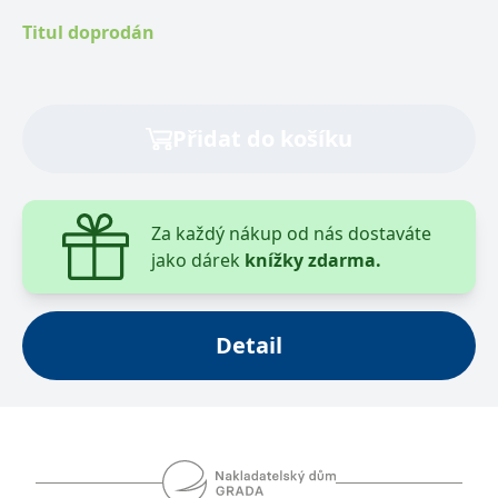
let ve funkci je nejdelší doba ze všech jeho
_fbp
3 měsíce
Používá Facebook k
Meta Platform
poskytování řady
Inc.
předchůdců a velmi těžko někdo tento rekord
Titul doprodán
reklamních produktů,
.grada.cz
jako je nabízení cen v
překoná. Jeho vzpomínky populárním způsobem
reálném čase od
inzerentů třetích stran.
přibližují dobrodružství vynalézání a hledání nových
technických principů, dobové souvislosti i osudy
SRM_B
1 rok
Toto je cookie první
Microsoft
strany společnosti
Corporation
Přidat do košíku
jednotlivých vozů v 2. polovině 20. století, v době
Microsoft MSN, které
.c.bing.com
zajišťuje správné
nejproduktivnějšího období Tatry Kopřivnice. Tehdy
fungování této webové
se ročně v Kopřivnici vyrábělo 15 300 vozů. Mezi lety
stránky.
1945 až 1992 vyrobila Tatra celkem 347 073
ANONCHK
10 minut
Tento soubor cookie
Microsoft
Za každý nákup od nás dostaváte
provádí informace o
Corporation
nákladních automobilů, převážně třínápravových.
tom, jak koncový
.c.clarity.ms
jako dárek
knížky zdarma.
Tatra patřila mezi největší výrobce terénních vozů v
uživatel používá web, a
jakoukoli reklamu,
Evropě. A inženýr Milan Galia na tomto jevišti
kterou koncový uživatel
mohl vidět před
špičkové techniky sehrál důstojnou a životaschopnou
návštěvou uvedeného
Detail
webu.
roli.
__utmzzses
Zavřením
Parametry UTM
Google LLC
prohlížeče
používané pro reklamu /
.grada.cz
sledování pomocí
Google Analytics
_uetsid
1 den
Tento soubor cookie
Microsoft
používá společnost Bing
Corporation
k určení, jaké reklamy by
.grada.cz