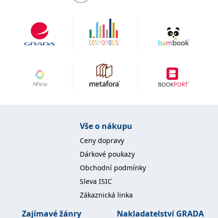
se měly zobrazovat a
které by mohly být
relevantní pro
koncového uživatele,
který si prohlíží web.
MUID
1 rok
Tento soubor cookie je v
Microsoft
Microsoftu široce
Corporation
používán jako jedinečný
.clarity.ms
identifikátor uživatele.
Lze jej nastavit pomocí
vložených skriptů
Microsoft. Široce se věří,
že se synchronizuje s
mnoha různými
doménami společnosti
Microsoft, což umožňuje
sledování uživatelů.
Vše o nákupu
sid
.seznam.cz
1 měsíc
Toto je velmi běžný
Ceny dopravy
název souboru cookie,
ale pokud je nalezen
Dárkové poukazy
jako soubor cookie
relace, bude
Obchodní podmínky
pravděpodobně použit
jako pro správu stavu
Sleva ISIC
relace.
Zákaznická linka
_gcl_au
3 měsíce
Tento soubor cookie
Google LLC
nastavuje společnost
.grada.cz
Doubleclick a provádí
Zajímavé žánry
Nakladatelství GRADA
informace o tom, jak