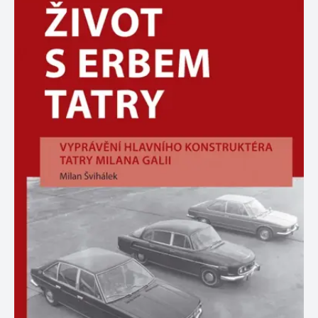
zachovává
www.grada.cz
stav relace
návštěvníka
napříč
požadavky na
stránku.
Provider /
Název
Vyprší
Popis
Provider /
Provider /
Doména
Název
Název
Vyprší
Vyprší
Popis
Popis
Doména
Doména
_lb
.grada.cz
1 rok
###
Provider /
Název
Vyprší
Popis
Luigisbox???
_ga_1BHJWLJRRB
CMSCurrentTheme
.grada.cz
www.grada.cz
1 rok
1 den
Tento soubor cookie
Nastaveno Kentico
Doména
1
nastavuje Google
CMS. Uloží název
_lb_ccc
.grada.cz
1 rok
měsíc
Analytics. Ukládá a
aktuálního
CLID
www.clarity.ms
1 rok
Tento soubor cookie je
aktualizuje jedinečnou
vizuálního motivu
obvykle nastaven
permId
dg.incomaker.com
hodnotu pro každou
pro zajištění
1 rok 1
společností Dstillery, aby
navštívenou stránku a
správného vzhledu
měsíc
umožnil sdílení
slouží k počítání a
dialogových oken.
mediálního obsahu na
sledování zobrazení
p##5ab4aa50-94d3-4afb-
dg.incomaker.com
1 rok 1
sociálních médiích. Může
stránek.
CMSPreferredCulture
9668-9ccd17850001
1 rok
Nastaveno Kentico
měsíc
Kentiko
také shromažďovat
CMS k identifikaci
Software LLC
informace o
_ga
1 rok
Tento název souboru
jazyka stránky,
receive-cookie-deprecation
Google LLC
.doubleclick.net
6 měsíců
www.grada.cz
návštěvnících webových
1
cookie je spojen s Google
ukládá kombinaci
.grada.cz
stránek, když používají
měsíc
Universal Analytics - což
kódů jazyků a zemí
cee
.capig.stape.cloud
3 měsíce
sociální média ke sdílení
je významná aktualizace
obsahu webových
běžněji používané
_hjSession_3630783
.grada.cz
stránek z navštívené
30 minut
analytické služby Google.
stránky.
Tento soubor cookie se
tempUUID
www.grada.cz
Zavřením