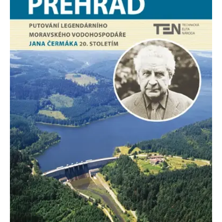
Nezbytné
Analytické
Marketingové
Funkční
Nezařazené soubory
Nezbytně nutné soubory cookie umožňují základní funkce webových
stránek, jako je přihlášení uživatele a správa účtu. Webové stránky nelze
bez nezbytně nutných souborů cookie správně používat.
Provider /
Název
Vyprší
Popis
Doména
CookieScriptConsent
1 měsíc
Tento soubor
CookieScript
cookie
www.grada.cz
používá
služba
Cookie-
Script.com k
zapamatování
předvoleb
souhlasu se
soubory
cookie
návštěvníků.
Je nutné, aby
banner
cookie
Cookie-
Script.com
fungoval