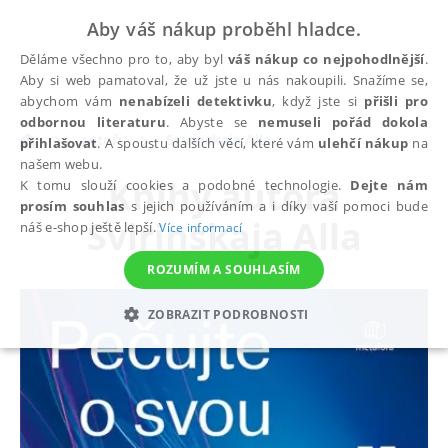
Aby váš nákup proběhl hladce.
Děláme všechno pro to, aby byl
váš nákup co nejpohodlnější
.
Aby si web pamatoval, že už jste u nás nakoupili. Snažíme se,
abychom vám
nenabízeli detektivku
, když jste si
přišli pro
odbornou literaturu
. Abyste se
nemuseli pořád dokola
autoři
Svirinskaja Alla
přihlašovat
. A spoustu dalších věcí, které vám
ulehčí nákup
na
našem webu.
Knihy autora
K tomu slouží cookies a podobné technologie.
Dejte nám
prosím souhlas
s jejich používáním a i díky vaší pomoci bude
Svirinskaja Alla
náš e-shop ještě lepší.
Více informací
ROZUMÍM A SOUHLASÍM
ZOBRAZIT PODROBNOSTI
NEZBYTNÉ
ANALYTICKÉ
MARKETINGOVÉ
FUNKČNÍ
NEZAŘAZENÉ SOUBORY