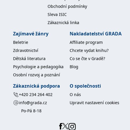
koncový uživatel používá
Obchodní podmínky
webové stránky a
jakoukoli reklamu,
Sleva ISIC
kterou koncový uživatel
mohl vidět před
Zákaznická linka
návštěvou uvedeného
webu.
Zajímavé žánry
Nakladatelství GRADA
MR
7 dní
Toto je soubor cookie
Microsoft
první strany společnosti
Corporation
Beletrie
Affiliate program
Microsoft MSN, který
.c.bing.com
používáme k měření
Zdravotnictví
Chcete vydat knihu?
používání webu pro
interní analýzu.
Dětská literatura
Co se čte v Gradě?
_uetvid
1 rok
Toto je soubor cookie
Microsoft
Psychologie a pedagogika
Blog
využívaný společností
Corporation
Microsoft Bing Ads a je
.grada.cz
Osobní rozvoj a poznání
sledovacím souborem
cookie. Umožňuje nám
komunikovat s
Zákaznická podpora
O společnosti
uživatelem, který již dříve
navštívil náš web.
+420 234 264 402
O nás
test_cookie
15 minut
Tento soubor cookie
Google LLC
info@grada.cz
Upravit nastavení cookies
nastavuje společnost
.doubleclick.net
DoubleClick (kterou
Po-Pá 8-18
vlastní společnost
Google), aby zjistila, zda
prohlížeč návštěvníka
webu podporuje
soubory cookie.