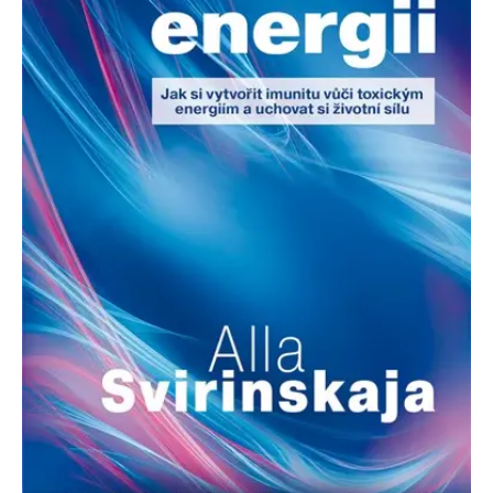
Nezbytné
Analytické
Marketingové
Funkční
Nezařazené soubory
Nezbytně nutné soubory cookie umožňují základní funkce webových
stránek, jako je přihlášení uživatele a správa účtu. Webové stránky nelze
bez nezbytně nutných souborů cookie správně používat.
Provider /
Název
Vyprší
Popis
Doména
CookieScriptConsent
1 měsíc
Tento soubor
CookieScript
cookie
www.grada.cz
používá
služba
Cookie-
Script.com k
zapamatování
předvoleb
souhlasu se
soubory
cookie
návštěvníků.
Je nutné, aby
banner
cookie
Cookie-
Script.com
fungoval