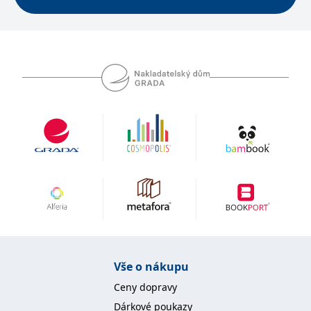
se měly zobrazovat a
které by mohly být
relevantní pro
koncového uživatele,
který si prohlíží web.
MUID
1 rok
Tento soubor cookie je v
Microsoft
Microsoftu široce
Corporation
používán jako jedinečný
.clarity.ms
identifikátor uživatele.
Lze jej nastavit pomocí
vložených skriptů
Microsoft. Široce se věří,
že se synchronizuje s
mnoha různými
doménami společnosti
Microsoft, což umožňuje
sledování uživatelů.
sid
.seznam.cz
1 měsíc
Toto je velmi běžný
název souboru cookie,
ale pokud je nalezen
jako soubor cookie
relace, bude
pravděpodobně použit
jako pro správu stavu
relace.
Vše o nákupu
_gcl_au
3 měsíce
Tento soubor cookie
Google LLC
Ceny dopravy
nastavuje společnost
.grada.cz
Doubleclick a provádí
Dárkové poukazy
informace o tom, jak