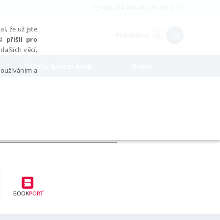
+420 234 264 402 (Po-Pá 8-17)
l, že už jste
Přihlášení
si
přišli pro
dalších věcí,
Dětský knižní klub
O nás
 používáním a
AŘAZENÉ SOUBORY
bytně nutných souborů cookie správně používat.