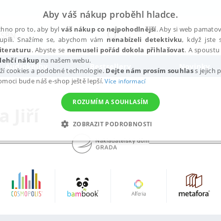
Aby váš nákup proběhl hladce.
hno pro to, aby byl
váš nákup co nejpohodlnější
. Aby si web pamatova
upili. Snažíme se, abychom vám
nenabízeli detektivku
, když jste 
iteraturu
. Abyste se
nemuseli pořád dokola přihlašovat
. A spoustu 
lehčí nákup
na našem webu.
Audioknihy
Bestsellery
Novinky
ží cookies a podobné technologie.
Dejte nám prosím souhlas
s jejich
pomoci bude náš e-shop ještě lepší.
Více informací
ROZUMÍM A SOUHLASÍM
 Jiří
ZOBRAZIT PODROBNOSTI
ANALYTICKÉ
MARKETINGOVÉ
FUNKČNÍ
NEZ
Nezbytné
Analytické
Marketingové
Funkční
Nezařazené soubory
h stránek, jako je přihlášení uživatele a správa účtu. Webové stránky nelze bez nez