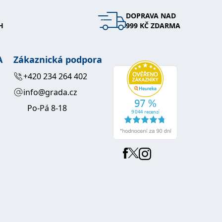
DOPRAVA NAD
 se soubory cookie návštěvníků. Je nutné, aby banner cookie
H
999 KČ ZDARMA
používaný k udržování proměnných relací uživatelů. Obvykle se
obrým příkladem je udržování přihlášeného stavu uživatele
A
Zákaznická podpora
y bylo možné podávat platné zprávy o používání jejich
+420 234 264 402
info@grada.cz
u.
Po-Pá 8-18
Vyprší
Popis
ění správného vzhledu dialogových oken.
1 rok
### Luigisbox???
avštívenou stránku a slouží k počítání a sledování zobrazení
jazyků a zemí
1 rok
u na sociálních médiích. Může také shromažďovat informace o
avštívené stránky.