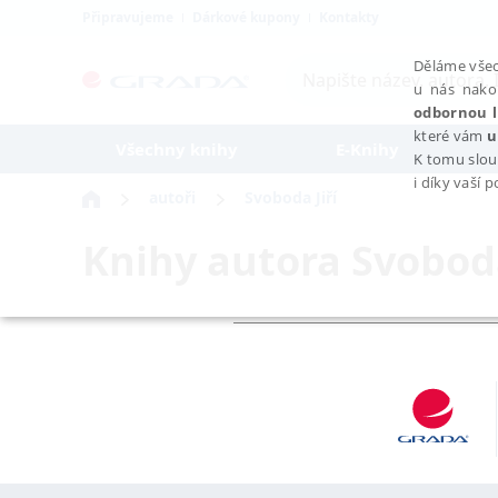
Připravujeme
Dárkové kupony
Kontakty
Děláme všec
u nás nako
odbornou l
které vám
u
Všechny knihy
E-Knihy
K tomu slou
i díky vaší 
autoři
Svoboda Jiří
Knihy autora
Svoboda
NEZBYTNÉ
Nezbytně nutné soubory cookie umožňují základní funkce webovýc
Provider /