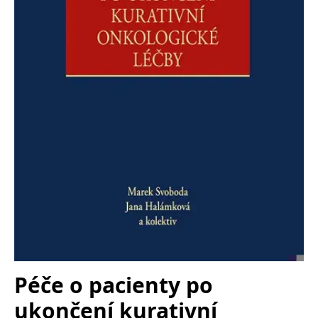
Nezbytné
Analytické
Marketingové
Funkční
Nezařazené soubory
Nezbytně nutné soubory cookie umožňují základní funkce webových
stránek, jako je přihlášení uživatele a správa účtu. Webové stránky nelze
bez nezbytně nutných souborů cookie správně používat.
Provider /
Název
Vyprší
Popis
Doména
CookieScriptConsent
1 měsíc
Tento soubor
CookieScript
cookie
www.grada.cz
používá
služba
Cookie-
Script.com k
zapamatování
předvoleb
souhlasu se
soubory
cookie
návštěvníků.
Je nutné, aby
banner
Péče o pacienty po
cookie
Cookie-
ukončení kurativní
Script.com
fungoval