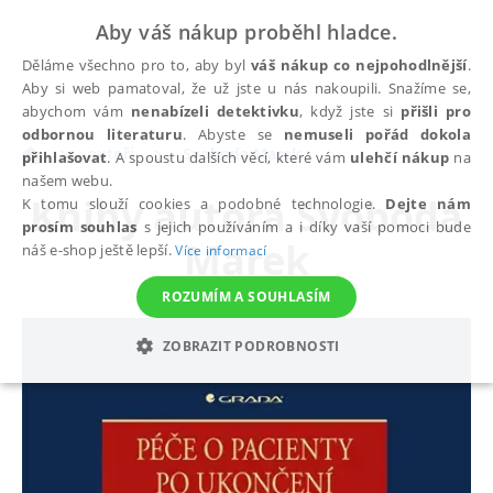
Aby váš nákup proběhl hladce.
Děláme všechno pro to, aby byl
váš nákup co nejpohodlnější
.
Aby si web pamatoval, že už jste u nás nakoupili. Snažíme se,
abychom vám
nenabízeli detektivku
, když jste si
přišli pro
odbornou literaturu
. Abyste se
nemuseli pořád dokola
autoři
Svoboda Marek
přihlašovat
. A spoustu dalších věcí, které vám
ulehčí nákup
na
našem webu.
Knihy autora
Svoboda
K tomu slouží cookies a podobné technologie.
Dejte nám
prosím souhlas
s jejich používáním a i díky vaší pomoci bude
Marek
náš e-shop ještě lepší.
Více informací
ROZUMÍM A SOUHLASÍM
ZOBRAZIT PODROBNOSTI
NEZBYTNÉ
ANALYTICKÉ
MARKETINGOVÉ
FUNKČNÍ
NEZAŘAZENÉ SOUBORY