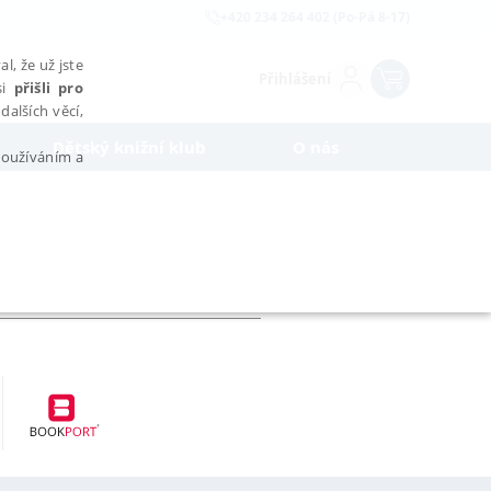
+420 234 264 402 (Po-Pá 8-17)
l, že už jste
Přihlášení
si
přišli pro
dalších věcí,
Dětský knižní klub
O nás
 používáním a
AŘAZENÉ SOUBORY
bytně nutných souborů cookie správně používat.