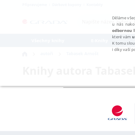
Připravujeme
Dárkové kupony
Kontakty
Děláme všec
u nás nako
odbornou l
které vám
u
Všechny knihy
E-Knihy
K tomu slou
i díky vaší 
autoři
Tabasek Arnošt
Knihy autora
Tabase
NEZBYTNÉ
Nezbytně nutné soubory cookie umožňují základní funkce webovýc
Provider /