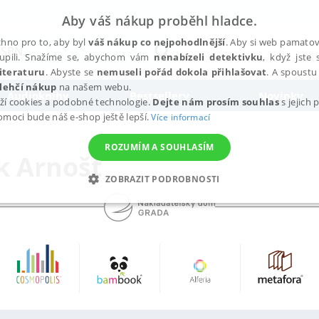
Aby váš nákup proběhl hladce.
hno pro to, aby byl
váš nákup co nejpohodlnější
. Aby si web pamatova
upili. Snažíme se, abychom vám
nenabízeli detektivku
, když jste 
iteraturu
. Abyste se
nemuseli pořád dokola přihlašovat
. A spoustu 
lehčí nákup
na našem webu.
Audioknihy
Bestsellery
Novinky
ží cookies a podobné technologie.
Dejte nám prosím souhlas
s jejich
pomoci bude náš e-shop ještě lepší.
Více informací
ROZUMÍM A SOUHLASÍM
k Arnošt
ZOBRAZIT PODROBNOSTI
ANALYTICKÉ
MARKETINGOVÉ
FUNKČNÍ
NEZ
Nezbytné
Analytické
Marketingové
Funkční
Nezařazené soubory
h stránek, jako je přihlášení uživatele a správa účtu. Webové stránky nelze bez nez