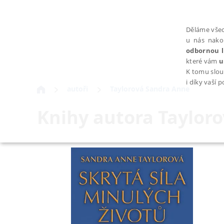
Děláme všec
u nás nako
odbornou l
které vám
u
K tomu slou
i díky vaší 
autoři
Taylorová Sandra Anne
Knihy autora
Taylor
NEZBYTNÉ
Nezbytně nutné soubory cookie umožňují základní funkce webovýc
Provider /