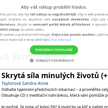
Aby váš nákup proběhl hladce.
hno pro to, aby byl
váš nákup co nejpohodlnější
. Aby si web pamatova
upili. Snažíme se, abychom vám
nenabízeli detektivku
, když jste 
iteraturu
. Abyste se
nemuseli pořád dokola přihlašovat
. A spoustu 
lehčí nákup
na našem webu.
ží cookies a podobné technologie.
Dejte nám prosím souhlas
s jejich
pomoci bude náš e-shop ještě lepší.
Více informací
ROZUMÍM A SOUHLASÍM
ová Sandra Anne
ZOBRAZIT PODROBNOSTI
ANALYTICKÉ
MARKETINGOVÉ
FUNKČNÍ
NEZ
Skrytá síla minulých životů (
Taylorová Sandra Anne
Odhalte tajemství předchozích inkarnací – a proměňte celý 
Nezbytné
Analytické
Marketingové
Funkční
Nezařazené soubory
Obsahuje CD s meditační nahrávkou, která vám pomůže př
h stránek, jako je přihlášení uživatele a správa účtu. Webové stránky nelze bez nez
Je možné, že jsme už kdysi žili? A mohl by se klíč k našim