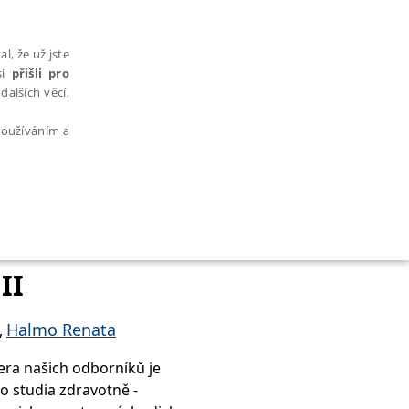
l, že už jste
si
přišli pro
dalších věcí,
 používáním a
AŘAZENÉ SOUBORY
II
Halmo Renata
,
pera našich odborníků je
bytně nutných souborů cookie správně používat.
 studia zdravotně -