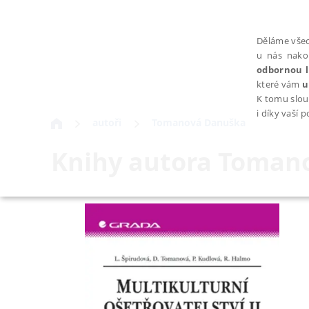
Děláme všec
u nás nako
odbornou l
které vám
u
K tomu slou
i díky vaší 
autoři
Tomanová Danuška
Knihy autora
Tomano
NEZBYTNÉ
Nezbytně nutné soubory cookie umožňují základní funkce webovýc
Provider /