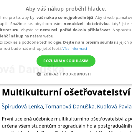
Aby váš nákup proběhl hladce.
hno pro to, aby byl
váš nákup co nejpohodlnější
. Aby si web pamatova
upili. Snažíme se, abychom vám
nenabízeli detektivku
, když jste 
iteraturu
. Abyste se
nemuseli pořád dokola přihlašovat
. A spoustu 
lehčí nákup
na našem webu.
ží cookies a podobné technologie.
Dejte nám prosím souhlas
s jejich
pomoci bude náš e-shop ještě lepší.
Více informací
ROZUMÍM A SOUHLASÍM
vá Danuška
ZOBRAZIT PODROBNOSTI
ANALYTICKÉ
MARKETINGOVÉ
FUNKČNÍ
NEZ
Multikulturní ošetřovatelství 
Špirudová Lenka
Tomanová Danuška
Kudlová Pavla
,
,
Nezbytné
Analytické
Marketingové
Funkční
Nezařazené soubory
První ucelená učebnice multikulturního ošetřovatelství z 
h stránek, jako je přihlášení uživatele a správa účtu. Webové stránky nelze bez nez
určena všem studentům pregraduálního a postgraduálního