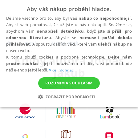
Aby váš nákup proběhl hladce.
Děláme všechno pro to, aby byl
váš nákup co nejpohodlnější
.
Aby si web pamatoval, že už jste u nás nakoupili. Snažíme se,
abychom vám
nenabízeli detektivku
, když jste si
přišli pro
odbornou literaturu
. Abyste se
nemuseli pořád dokola
autoři
Tomas Jakub
přihlašovat
. A spoustu dalších věcí, které vám
ulehčí nákup
na
našem webu.
Knihy autora
Tomas
K tomu slouží cookies a podobné technologie.
Dejte nám
prosím souhlas
s jejich používáním a i díky vaší pomoci bude
Jakub
náš e-shop ještě lepší.
Více informací
ROZUMÍM A SOUHLASÍM
ZOBRAZIT PODROBNOSTI
NEZBYTNÉ
ANALYTICKÉ
MARKETINGOVÉ
FUNKČNÍ
NEZAŘAZENÉ SOUBORY