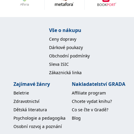
Nezbytné
Analytické
Marketingové
Funkční
Nezařazené soubory
Nezbytně nutné soubory cookie umožňují základní funkce webových
Vše o nákupu
stránek, jako je přihlášení uživatele a správa účtu. Webové stránky nelze
bez nezbytně nutných souborů cookie správně používat.
Ceny dopravy
Provider /
Dárkové poukazy
Název
Vyprší
Popis
Doména
Obchodní podmínky
CookieScriptConsent
1 měsíc
Tento soubor
CookieScript
Sleva ISIC
cookie
www.grada.cz
používá
Zákaznická linka
služba
Cookie-
Script.com k
Zajímavé žánry
Nakladatelství GRADA
zapamatování
předvoleb
Beletrie
Affiliate program
souhlasu se
soubory
Zdravotnictví
Chcete vydat knihu?
cookie
návštěvníků.
Dětská literatura
Co se čte v Gradě?
Je nutné, aby
banner
Psychologie a pedagogika
Blog
cookie
Cookie-
Osobní rozvoj a poznání
Script.com
fungoval