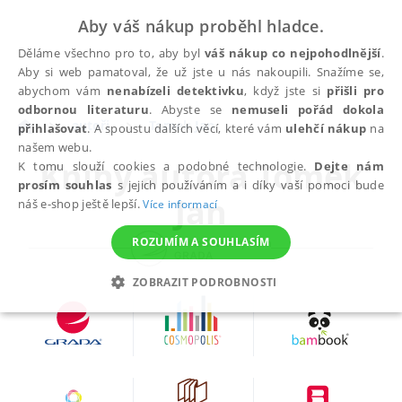
Aby váš nákup proběhl hladce.
Děláme všechno pro to, aby byl
váš nákup co nejpohodlnější
.
Aby si web pamatoval, že už jste u nás nakoupili. Snažíme se,
abychom vám
nenabízeli detektivku
, když jste si
přišli pro
odbornou literaturu
. Abyste se
nemuseli pořád dokola
autoři
Tomek Jan
přihlašovat
. A spoustu dalších věcí, které vám
ulehčí nákup
na
našem webu.
Knihy autora
Tomek
K tomu slouží cookies a podobné technologie.
Dejte nám
prosím souhlas
s jejich používáním a i díky vaší pomoci bude
Jan
náš e-shop ještě lepší.
Více informací
ROZUMÍM A SOUHLASÍM
ZOBRAZIT PODROBNOSTI
NEZBYTNÉ
ANALYTICKÉ
MARKETINGOVÉ
FUNKČNÍ
NEZAŘAZENÉ SOUBORY