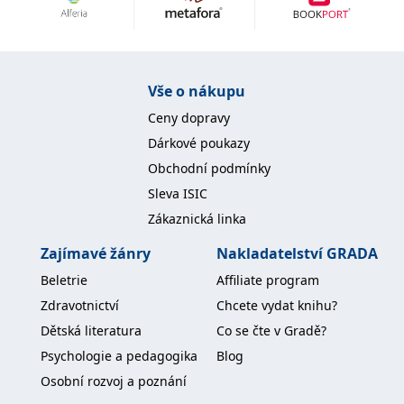
Nezbytné
Analytické
Marketingové
Funkční
Nezařazené soubory
Nezbytně nutné soubory cookie umožňují základní funkce webových
Vše o nákupu
stránek, jako je přihlášení uživatele a správa účtu. Webové stránky nelze
bez nezbytně nutných souborů cookie správně používat.
Ceny dopravy
Provider /
Dárkové poukazy
Název
Vyprší
Popis
Doména
Obchodní podmínky
CookieScriptConsent
1 měsíc
Tento soubor
CookieScript
Sleva ISIC
cookie
www.grada.cz
používá
Zákaznická linka
služba
Cookie-
Script.com k
Zajímavé žánry
Nakladatelství GRADA
zapamatování
předvoleb
Beletrie
Affiliate program
souhlasu se
soubory
Zdravotnictví
Chcete vydat knihu?
cookie
návštěvníků.
Dětská literatura
Co se čte v Gradě?
Je nutné, aby
banner
Psychologie a pedagogika
Blog
cookie
Cookie-
Osobní rozvoj a poznání
Script.com
fungoval