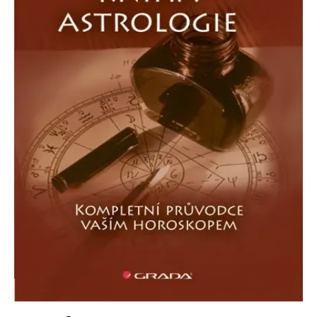
Nezbytné
Analytické
Marketingové
Funkční
Nezařazené soubory
Nezbytně nutné soubory cookie umožňují základní funkce webových
stránek, jako je přihlášení uživatele a správa účtu. Webové stránky nelze
bez nezbytně nutných souborů cookie správně používat.
Provider /
Název
Vyprší
Popis
Doména
CookieScriptConsent
1 měsíc
Tento soubor
CookieScript
cookie
www.grada.cz
používá
služba
Cookie-
Script.com k
zapamatování
předvoleb
souhlasu se
soubory
cookie
návštěvníků.
Je nutné, aby
banner
cookie
Cookie-
Script.com
fungoval