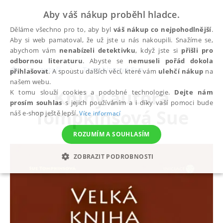
Aby váš nákup proběhl hladce.
Děláme všechno pro to, aby byl
váš nákup co nejpohodlnější
.
Aby si web pamatoval, že už jste u nás nakoupili. Snažíme se,
abychom vám
nenabízeli detektivku
, když jste si
přišli pro
odbornou literaturu
. Abyste se
nemuseli pořád dokola
autoři
Tompkinsová Sue
přihlašovat
. A spoustu dalších věcí, které vám
ulehčí nákup
na
našem webu.
Knihy autora
K tomu slouží cookies a podobné technologie.
Dejte nám
prosím souhlas
s jejich používáním a i díky vaší pomoci bude
Tompkinsová Sue
náš e-shop ještě lepší.
Více informací
ROZUMÍM A SOUHLASÍM
ZOBRAZIT PODROBNOSTI
NEZBYTNÉ
ANALYTICKÉ
MARKETINGOVÉ
FUNKČNÍ
NEZAŘAZENÉ SOUBORY