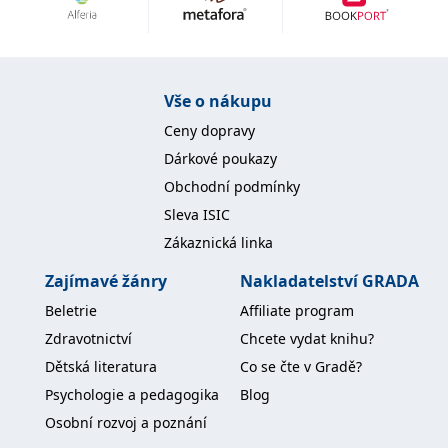
Nezbytné
Analytické
Marketingové
Funkční
Nezařazené soubory
Nezbytně nutné soubory cookie umožňují základní funkce webových
Vše o nákupu
stránek, jako je přihlášení uživatele a správa účtu. Webové stránky nelze
bez nezbytně nutných souborů cookie správně používat.
Ceny dopravy
Provider /
Dárkové poukazy
Název
Vyprší
Popis
Doména
Obchodní podmínky
CookieScriptConsent
1 měsíc
Tento soubor
CookieScript
Sleva ISIC
cookie
www.grada.cz
používá
Zákaznická linka
služba
Cookie-
Script.com k
Zajímavé žánry
Nakladatelství GRADA
zapamatování
předvoleb
Beletrie
Affiliate program
souhlasu se
soubory
Zdravotnictví
Chcete vydat knihu?
cookie
návštěvníků.
Dětská literatura
Co se čte v Gradě?
Je nutné, aby
banner
Psychologie a pedagogika
Blog
cookie
Cookie-
Osobní rozvoj a poznání
Script.com
fungoval