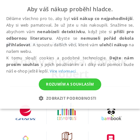
Aby váš nákup proběhl hladce.
Děláme všechno pro to, aby byl
váš nákup co nejpohodlnější
.
Aby si web pamatoval, že už jste u nás nakoupili. Snažíme se,
abychom vám
nenabízeli detektivku
, když jste si
přišli pro
odbornou literaturu
. Abyste se
nemuseli pořád dokola
autoři
Tomšik Robert
přihlašovat
. A spoustu dalších věcí, které vám
ulehčí nákup
na
našem webu.
Knihy autora
Tomšik
K tomu slouží cookies a podobné technologie.
Dejte nám
prosím souhlas
s jejich používáním a i díky vaší pomoci bude
Robert
náš e-shop ještě lepší.
Více informací
ROZUMÍM A SOUHLASÍM
ZOBRAZIT PODROBNOSTI
NEZBYTNÉ
ANALYTICKÉ
MARKETINGOVÉ
FUNKČNÍ
NEZAŘAZENÉ SOUBORY