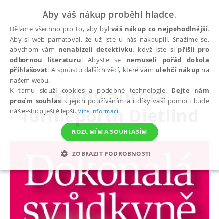
Aby váš nákup proběhl hladce.
Děláme všechno pro to, aby byl
váš nákup co nejpohodlnější
.
Aby si web pamatoval, že už jste u nás nakoupili. Snažíme se,
abychom vám
nenabízeli detektivku
, když jste si
přišli pro
odbornou literaturu
. Abyste se
nemuseli pořád dokola
autoři
Tornieporth Dietlind
přihlašovat
. A spoustu dalších věcí, které vám
ulehčí nákup
na
našem webu.
Knihy autora
K tomu slouží cookies a podobné technologie.
Dejte nám
prosím souhlas
s jejich používáním a i díky vaší pomoci bude
Tornieporth Dietlind
náš e-shop ještě lepší.
Více informací
ROZUMÍM A SOUHLASÍM
ZOBRAZIT PODROBNOSTI
NEZBYTNÉ
ANALYTICKÉ
MARKETINGOVÉ
FUNKČNÍ
NEZAŘAZENÉ SOUBORY