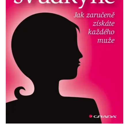
Nezbytné
Analytické
Marketingové
Funkční
Nezařazené soubory
Nezbytně nutné soubory cookie umožňují základní funkce webových
stránek, jako je přihlášení uživatele a správa účtu. Webové stránky nelze
bez nezbytně nutných souborů cookie správně používat.
Provider /
Název
Vyprší
Popis
Doména
CookieScriptConsent
1 měsíc
Tento soubor
CookieScript
cookie
www.grada.cz
používá
služba
Cookie-
Script.com k
zapamatování
předvoleb
souhlasu se
soubory
cookie
návštěvníků.
Je nutné, aby
banner
cookie
Cookie-
Script.com
fungoval