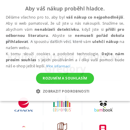
Aby váš nákup proběhl hladce.
Děláme všechno pro to, aby byl
váš nákup co nejpohodlnější
.
Aby si web pamatoval, že už jste u nás nakoupili. Snažíme se,
abychom vám
nenabízeli detektivku
, když jste si
přišli pro
odbornou literaturu
. Abyste se
nemuseli pořád dokola
autoři
Travis M. Gregory
přihlašovat
. A spoustu dalších věcí, které vám
ulehčí nákup
na
našem webu.
Knihy autora
Travis M.
K tomu slouží cookies a podobné technologie.
Dejte nám
prosím souhlas
s jejich používáním a i díky vaší pomoci bude
Gregory
náš e-shop ještě lepší.
Více informací
ROZUMÍM A SOUHLASÍM
ZOBRAZIT PODROBNOSTI
NEZBYTNÉ
ANALYTICKÉ
MARKETINGOVÉ
FUNKČNÍ
NEZAŘAZENÉ SOUBORY