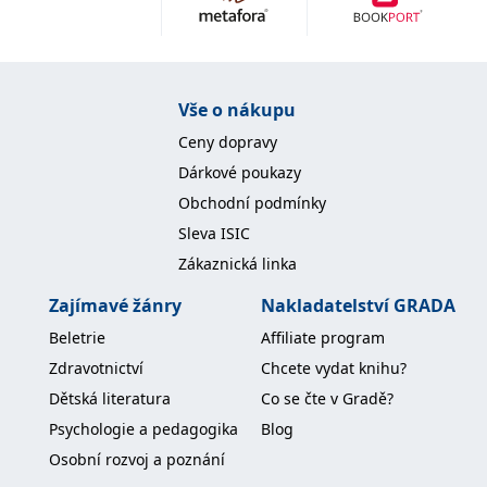
Nezbytné
Analytické
Marketingové
Funkční
Nezařazené soubory
Nezbytně nutné soubory cookie umožňují základní funkce webových
Vše o nákupu
stránek, jako je přihlášení uživatele a správa účtu. Webové stránky nelze
bez nezbytně nutných souborů cookie správně používat.
Ceny dopravy
Provider /
Dárkové poukazy
Název
Vyprší
Popis
Doména
Obchodní podmínky
CookieScriptConsent
1 měsíc
Tento soubor
CookieScript
Sleva ISIC
cookie
www.grada.cz
používá
Zákaznická linka
služba
Cookie-
Script.com k
Zajímavé žánry
Nakladatelství GRADA
zapamatování
předvoleb
Beletrie
Affiliate program
souhlasu se
soubory
Zdravotnictví
Chcete vydat knihu?
cookie
návštěvníků.
Dětská literatura
Co se čte v Gradě?
Je nutné, aby
banner
Psychologie a pedagogika
Blog
cookie
Cookie-
Osobní rozvoj a poznání
Script.com
fungoval