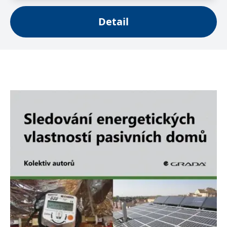
se měly zobrazovat a
které by mohly být
relevantní pro
Detail
koncového uživatele,
který si prohlíží web.
MUID
1 rok
Tento soubor cookie je v
Microsoft
Microsoftu široce
Corporation
používán jako jedinečný
.clarity.ms
identifikátor uživatele.
Lze jej nastavit pomocí
vložených skriptů
Microsoft. Široce se věří,
že se synchronizuje s
mnoha různými
doménami společnosti
Microsoft, což umožňuje
sledování uživatelů.
sid
.seznam.cz
1 měsíc
Toto je velmi běžný
název souboru cookie,
ale pokud je nalezen
jako soubor cookie
relace, bude
pravděpodobně použit
jako pro správu stavu
relace.
_gcl_au
3 měsíce
Tento soubor cookie
Google LLC
nastavuje společnost
.grada.cz
Doubleclick a provádí
informace o tom, jak