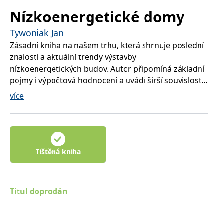
Nízkoenergetické domy
Tywoniak Jan
Zásadní kniha na našem trhu, která shrnuje poslední
znalosti a aktuální trendy výstavby
nízkoenergetických budov. Autor připomíná základní
pojmy i výpočtová hodnocení a uvádí širší souvislosti
udržitelné výstavby. Podrobně vysvětluje principy
více
stavebně-energetických koncepcí, s důrazem na
konstrukční zásady vedoucí k nízké potřebě provozní
energie i integraci systémů s obnovitelnými zdroji
energie. Zvláštní pozornost je věnována domům s
extremně nízkou potřebou tepla – tzv. pasivním
Tištěná kniha
domům. Polovina knihy je věnována příkladům
realizovaných domů malého i většího rozsahu z ČR i
zahraničí, novostavbám i energetické obnově budov.
Titul doprodán