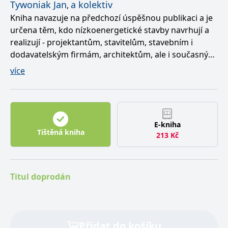
Tywoniak Jan
a kolektiv
,
Kniha navazuje na předchozí úspěšnou publikaci a je
určena těm, kdo nízkoenergetické stavby navrhují a
realizují - projektantům, stavitelům, stavebním i
dodavatelským firmám, architektům, ale i současným
či budoucím uživatelům těchto budov (investorům). S
více
rozvíjejícím se oborem nízkoenergetického stavění
přináší nejnovější poznatky a hodnocení z této
oblasti. Publikace v první části připomíná obecné
souvislosti, kategorie a klasifikace NED, technické
E-kniha
prvky a proces navrhování. Významnou a očekávanou
Tištěná kniha
213
Kč
částí knihy jsou komentované příklady, v nichž se
objeví mj. reflexe realizovaných domů - provozní
hodnoty a zkušenosti s používáním, které ukazují na
směr vývoje.
Titul doprodán
Přidat do košíku