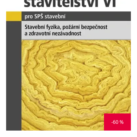
Nezbytné
Analytické
Marketingové
Funkční
Nezařazené soubory
Nezbytně nutné soubory cookie umožňují základní funkce webových
stránek, jako je přihlášení uživatele a správa účtu. Webové stránky nelze
bez nezbytně nutných souborů cookie správně používat.
Provider /
Název
Vyprší
Popis
Doména
CookieScriptConsent
1 měsíc
Tento soubor
CookieScript
cookie
www.grada.cz
používá
služba
Cookie-
Script.com k
zapamatování
předvoleb
souhlasu se
soubory
cookie
návštěvníků.
Je nutné, aby
banner
-60 %
cookie
Cookie-
Script.com
fungoval