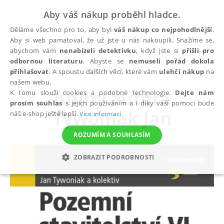
Aby váš nákup proběhl hladce.
Děláme všechno pro to, aby byl
váš nákup co nejpohodlnější
.
Aby si web pamatoval, že už jste u nás nakoupili. Snažíme se,
abychom vám
nenabízeli detektivku
, když jste si
přišli pro
odbornou literaturu
. Abyste se
nemuseli pořád dokola
autoři
Tywoniak Jan
přihlašovat
. A spoustu dalších věcí, které vám
ulehčí nákup
na
našem webu.
Knihy autora
K tomu slouží cookies a podobné technologie.
Dejte nám
prosím souhlas
s jejich používáním a i díky vaší pomoci bude
Tywoniak Jan
náš e-shop ještě lepší.
Více informací
ROZUMÍM A SOUHLASÍM
ZOBRAZIT PODROBNOSTI
NEZBYTNÉ
ANALYTICKÉ
MARKETINGOVÉ
FUNKČNÍ
NEZAŘAZENÉ SOUBORY