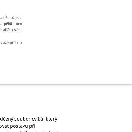
l, že už jste
si
přišli pro
dalších věcí,
 používáním a
AŘAZENÉ SOUBORY
ědčený soubor cviků, který
bytně nutných souborů cookie správně používat.
ovat postavu při