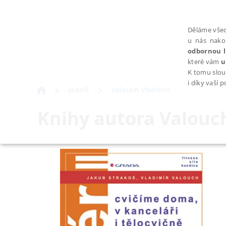
Děláme všec
u nás nako
odbornou l
které vám
u
K tomu slou
i díky vaší 
autoři
Valouch Vladimír
Knihy autora
Valouc
NEZBYTNÉ
Nezbytně nutné soubory cookie umožňují základní funkce webovýc
Provider /