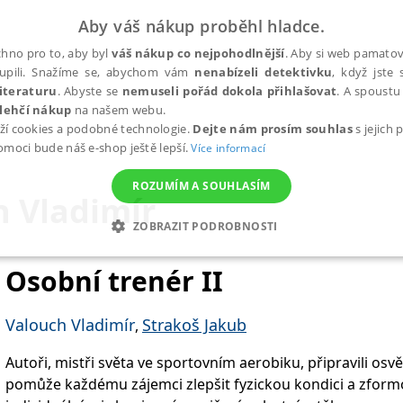
Aby váš nákup proběhl hladce.
hno pro to, aby byl
váš nákup co nejpohodlnější
. Aby si web pamatova
upili. Snažíme se, abychom vám
nenabízeli detektivku
, když jste 
iteraturu
. Abyste se
nemuseli pořád dokola přihlašovat
. A spoustu 
lehčí nákup
na našem webu.
ží cookies a podobné technologie.
Dejte nám prosím souhlas
s jejich
pomoci bude náš e-shop ještě lepší.
Více informací
ROZUMÍM A SOUHLASÍM
h Vladimír
ZOBRAZIT PODROBNOSTI
ANALYTICKÉ
MARKETINGOVÉ
FUNKČNÍ
NEZ
Osobní trenér II
Valouch Vladimír
Strakoš Jakub
,
Nezbytné
Analytické
Marketingové
Funkční
Nezařazené soubory
Autoři, mistři světa ve sportovním aerobiku, připravili osv
h stránek, jako je přihlášení uživatele a správa účtu. Webové stránky nelze bez nez
pomůže každému zájemci zlepšit fyzickou kondici a zform