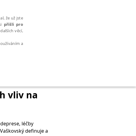
l, že už jste
si
přišli pro
dalších věcí,
 používáním a
AŘAZENÉ SOUBORY
h vliv na
deprese, léčby
bytně nutných souborů cookie správně používat.
 Vaškovský definuje a