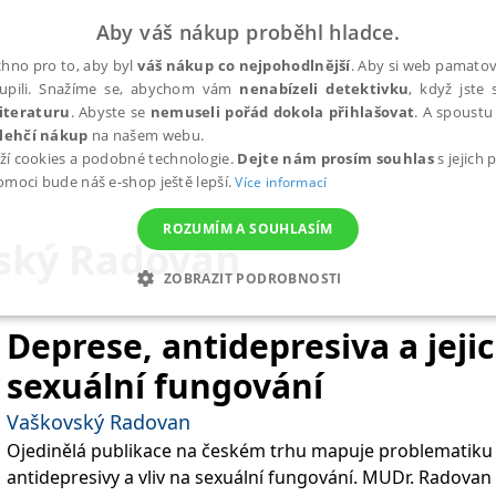
Aby váš nákup proběhl hladce.
hno pro to, aby byl
váš nákup co nejpohodlnější
. Aby si web pamatova
upili. Snažíme se, abychom vám
nenabízeli detektivku
, když jste 
iteraturu
. Abyste se
nemuseli pořád dokola přihlašovat
. A spoustu 
lehčí nákup
na našem webu.
ží cookies a podobné technologie.
Dejte nám prosím souhlas
s jejich
pomoci bude náš e-shop ještě lepší.
Více informací
ROZUMÍM A SOUHLASÍM
ský Radovan
ZOBRAZIT PODROBNOSTI
ANALYTICKÉ
MARKETINGOVÉ
FUNKČNÍ
NEZ
Deprese, antidepresiva a jejic
sexuální fungování
Nezbytné
Analytické
Marketingové
Funkční
Nezařazené soubory
Vaškovský Radovan
Ojedinělá publikace na českém trhu mapuje problematiku 
h stránek, jako je přihlášení uživatele a správa účtu. Webové stránky nelze bez nez
antidepresivy a vliv na sexuální fungování. MUDr. Radovan