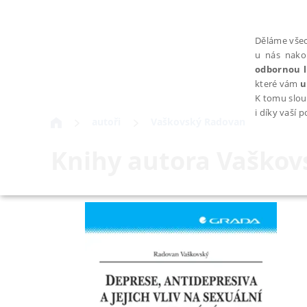
Děláme všec
u nás nako
odbornou l
které vám
u
K tomu slou
i díky vaší 
autoři
Vaškovský Radovan
Knihy autora
Vaškov
NEZBYTNÉ
Nezbytně nutné soubory cookie umožňují základní funkce webovýc
Provider /