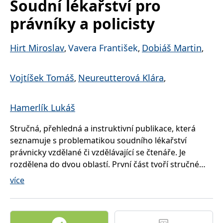
Soudní lékařství pro
správně.
právníky a policisty
PHPSESSID
Zavřením
Cookie
PHP.net
prohlížeče
generovaný
www.bambook.cz
aplikacemi
založenými
na jazyce
Hirt Miroslav
Vavera František
Dobiáš Martin
,
,
,
PHP. Toto je
univerzální
identifikátor
používaný k
Vojtíšek Tomáš
Neureutterová Klára
,
,
udržování
proměnných
relací
uživatelů.
Hamerlík Lukáš
Obvykle se
jedná o
náhodně
Stručná, přehledná a instruktivní publikace, která
vygenerované
číslo, jeho
seznamuje s problematikou soudního lékařství
použití může
být specifické
právnicky vzdělané či vzdělávající se čtenáře. Je
pro daný
rozdělena do dvou oblastí. První část tvoří stručné
web, ale
dobrým
právní aspekty, druhá část publikace je věnována
příkladem je
více
udržování
vlastnímu soudnímu lékařství.
přihlášeného
Publikace srozumitelným způsobem vysvětluje
stavu
uživatele mezi
problematiku (a upozorňuje na nejdůležitější)
stránkami.