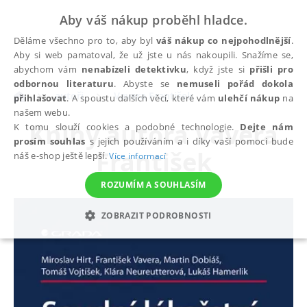
Aby váš nákup proběhl hladce.
Děláme všechno pro to, aby byl
váš nákup co nejpohodlnější
.
Aby si web pamatoval, že už jste u nás nakoupili. Snažíme se,
abychom vám
nenabízeli detektivku
, když jste si
přišli pro
odbornou literaturu
. Abyste se
nemuseli pořád dokola
autoři
Vavera František
přihlašovat
. A spoustu dalších věcí, které vám
ulehčí nákup
na
našem webu.
Knihy autora
Vavera
K tomu slouží cookies a podobné technologie.
Dejte nám
prosím souhlas
s jejich používáním a i díky vaší pomoci bude
František
náš e-shop ještě lepší.
Více informací
ROZUMÍM A SOUHLASÍM
ZOBRAZIT PODROBNOSTI
NEZBYTNÉ
ANALYTICKÉ
MARKETINGOVÉ
FUNKČNÍ
NEZAŘAZENÉ SOUBORY