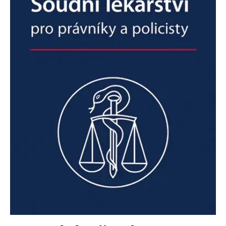
Nezbytné
Analytické
Marketingové
Funkční
Nezařazené soubory
Nezbytně nutné soubory cookie umožňují základní funkce webových
stránek, jako je přihlášení uživatele a správa účtu. Webové stránky nelze
bez nezbytně nutných souborů cookie správně používat.
Provider /
Název
Vyprší
Popis
Doména
CookieScriptConsent
1 měsíc
Tento soubor
CookieScript
cookie
www.grada.cz
používá
služba
Cookie-
Script.com k
zapamatování
předvoleb
souhlasu se
soubory
cookie
návštěvníků.
Je nutné, aby
banner
cookie
Cookie-
Script.com
fungoval