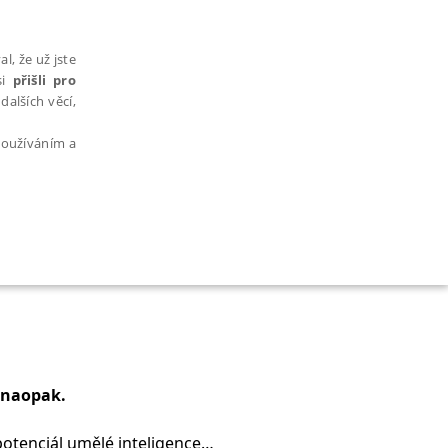
l, že už jste
si
přišli pro
dalších věcí,
 používáním a
AŘAZENÉ SOUBORY
i naopak.
bytně nutných souborů cookie správně používat.
 potenciál umělé inteligence a