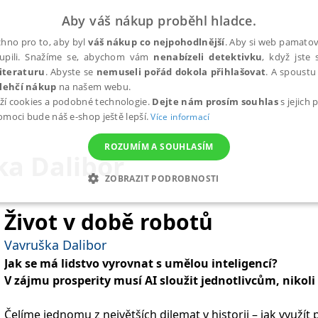
Aby váš nákup proběhl hladce.
hno pro to, aby byl
váš nákup co nejpohodlnější
. Aby si web pamatova
upili. Snažíme se, abychom vám
nenabízeli detektivku
, když jste 
iteraturu
. Abyste se
nemuseli pořád dokola přihlašovat
. A spoustu 
lehčí nákup
na našem webu.
ží cookies a podobné technologie.
Dejte nám prosím souhlas
s jejich
pomoci bude náš e-shop ještě lepší.
Více informací
ROZUMÍM A SOUHLASÍM
ka Dalibor
ZOBRAZIT PODROBNOSTI
ANALYTICKÉ
MARKETINGOVÉ
FUNKČNÍ
NEZ
Život v době robotů
Vavruška Dalibor
Jak se má lidstvo vyrovnat s umělou inteligencí?
Nezbytné
Analytické
Marketingové
Funkční
Nezařazené soubory
V zájmu prosperity musí AI sloužit jednotlivcům, nikol
h stránek, jako je přihlášení uživatele a správa účtu. Webové stránky nelze bez nez
Čelíme jednomu z největších dilemat v historii – jak využít