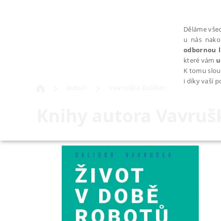
Děláme všec
u nás nako
odbornou l
které vám
u
K tomu slou
i díky vaší 
autoři
Vavruška Dalibor
Knihy autora
Vavruš
NEZBYTNÉ
Nezbytně nutné soubory cookie umožňují základní funkce webovýc
Provider /