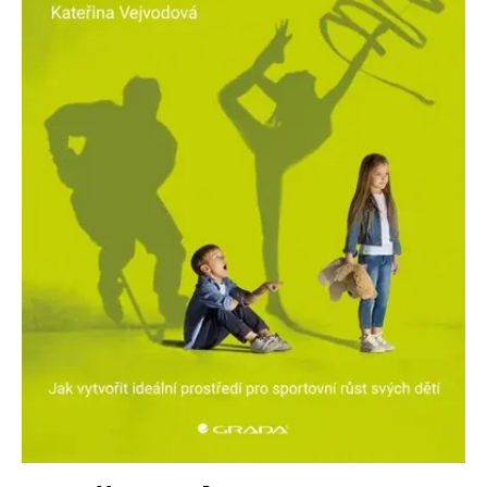
Nezbytné
Analytické
Marketingové
Funkční
Nezařazené soubory
Nezbytně nutné soubory cookie umožňují základní funkce webových
stránek, jako je přihlášení uživatele a správa účtu. Webové stránky nelze
bez nezbytně nutných souborů cookie správně používat.
Provider /
Název
Vyprší
Popis
Doména
CookieScriptConsent
1 měsíc
Tento soubor
CookieScript
cookie
www.grada.cz
používá
služba
Cookie-
Script.com k
zapamatování
předvoleb
souhlasu se
soubory
cookie
návštěvníků.
Je nutné, aby
banner
cookie
Cookie-
Script.com
fungoval