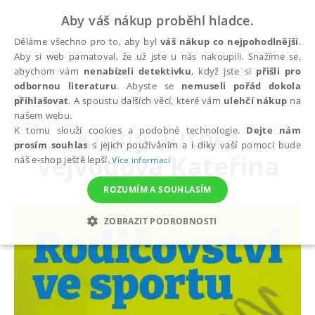
Aby váš nákup proběhl hladce.
Děláme všechno pro to, aby byl
váš nákup co nejpohodlnější
.
Aby si web pamatoval, že už jste u nás nakoupili. Snažíme se,
abychom vám
nenabízeli detektivku
, když jste si
přišli pro
odbornou literaturu
. Abyste se
nemuseli pořád dokola
autoři
Vejvodová Kateřina
přihlašovat
. A spoustu dalších věcí, které vám
ulehčí nákup
na
našem webu.
Knihy autora
K tomu slouží cookies a podobné technologie.
Dejte nám
prosím souhlas
s jejich používáním a i díky vaší pomoci bude
Vejvodová Kateřina
náš e-shop ještě lepší.
Více informací
ROZUMÍM A SOUHLASÍM
ZOBRAZIT PODROBNOSTI
NEZBYTNÉ
ANALYTICKÉ
MARKETINGOVÉ
FUNKČNÍ
NEZAŘAZENÉ SOUBORY